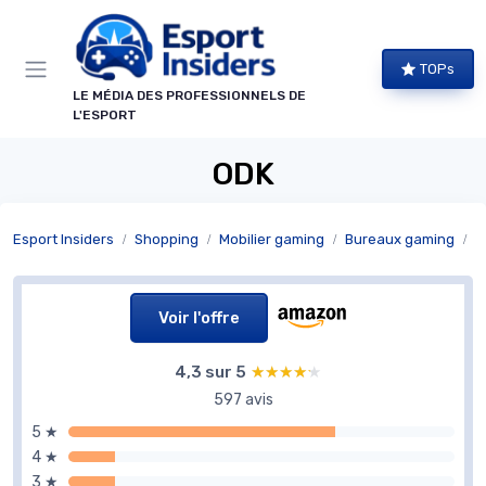
Panneau de gestion des cookies
TOPs
LE MÉDIA DES PROFESSIONNELS DE
L'ESPORT
ODK
Esport Insiders
Shopping
Mobilier gaming
Bureaux gaming
B
Voir l'offre
4,3 sur 5
★★★★★
★★★★★
597 avis
5 ★
4 ★
3 ★