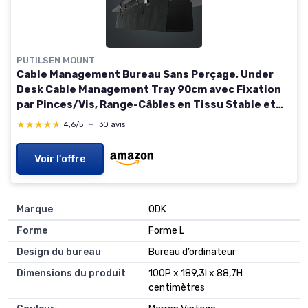
PUTILSEN MOUNT
Cable Management Bureau Sans Perçage, Under
Desk Cable Management Tray 90cm avec Fixation
par Pinces/Vis, Range-Câbles en Tissu Stable et
Imperméable pour Maison et Bureau, Noir
★★★★★
★★★★★
4,6/5
—
30 avis
Voir l'offre
Marque
ODK
Forme
Forme L
Design du bureau
Bureau d’ordinateur
Dimensions du produit
100P x 189,3l x 88,7H
centimètres