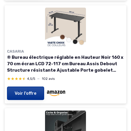
CASARIA
® Bureau électrique réglable en Hauteur Noir 160 x
70 cm écran LCD 72-117 cm Bureau Assis Debout
Structure résistante Ajustable Porte gobelet
Chargeur sans Fil
★★★★★
★★★★★
4,5/5
—
102 avis
Voir l'offre