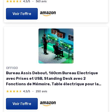
★★★★★
★★★★★
4,5/5
—
363 avis
Voir l'offre
OFFIGO
Bureau Assis Debout, 160cm Bureau Electrique
avec Prises et USB, Standing Desk avec 2
Fonctions de Mémoire, Table électrique pour la
Maison, Noir Noir 160 cm
★★★★★
★★★★★
4,5/5
—
250 avis
Voir l'offre