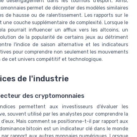
e désengagement dans les tournois d'esport. Ainsi,
omonnaies permet de décrypter des modèles similaires
les de hausse ou de ralentissement. Les rapports sur le
ent une couche supplémentaire de complexité. Lorsque le
la pourrait influencer un afflux vers les altcoins, un
lution de la popularité de certains jeux au détriment
ntre l'indice de saison alternative et les indicateurs
ectives pour comprendre non seulement les mouvements
in de cet univers compétitif et technologique.
ces de l'industrie
 secteur des cryptomonnaies
indices permettent aux investisseurs d'évaluer les
e, souvent utilisé par les analystes pour comprendre la
n d'eux. Mais comment se positionne-t-il par rapport aux
e dominance bitcoin est un indicateur clé dans le monde
in par rapport aux autres monnaies numériques. Lorsque