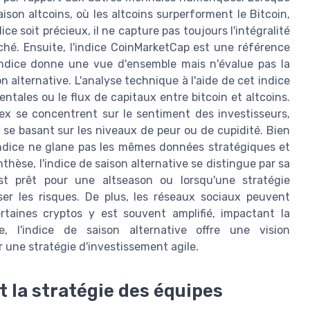
ison altcoins, où les altcoins surperforment le Bitcoin,
ce soit précieux, il ne capture pas toujours l'intégralité
é. Ensuite, l'indice CoinMarketCap est une référence
t indice donne une vue d'ensemble mais n'évalue pas la
n alternative. L'analyse technique à l'aide de cet indice
tales ou le flux de capitaux entre bitcoin et altcoins.
dex se concentrent sur le sentiment des investisseurs,
e basant sur les niveaux de peur ou de cupidité. Bien
 indice ne glane pas les mêmes données stratégiques et
nthèse, l'indice de saison alternative se distingue par sa
st prêt pour une altseason ou lorsqu'une stratégie
ser les risques. De plus, les réseaux sociaux peuvent
rtaines cryptos y est souvent amplifié, impactant la
e, l'indice de saison alternative offre une vision
 une stratégie d'investissement agile.
et la stratégie des équipes