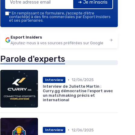
➔ Je m'inscris
*
En remplissant ce formulaire, j’accepte d’être
contacté(e) à des fins commerciales par Esport Insiders
et ses partenaires.
Esport Insiders
Ajoutez-nous à vos sources préférées sur Google
Parole d'experts
•
12/06/2025
Interview
Interview de Juliette Martin :
Curry.gg démocratise l'esport avec
un matchmaking précis et
international
•
12/06/2025
Interview