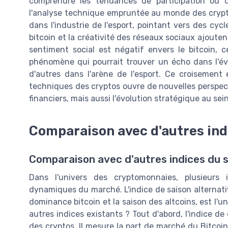
comprendre les tendances de participation ou d
l'analyse technique empruntée au monde des crypt
dans l'industrie de l'esport, pointant vers des cyc
bitcoin et la créativité des réseaux sociaux ajout
sentiment social est négatif envers le bitcoin, ce
phénomène qui pourrait trouver un écho dans l'évo
d'autres dans l'arène de l'esport. Ce croisement e
techniques des cryptos ouvre de nouvelles persp
financiers, mais aussi l'évolution stratégique au se
Comparaison avec d'autres indi
Comparaison avec d'autres indices du
Dans l'univers des cryptomonnaies, plusieurs 
dynamiques du marché. L'indice de saison alternativ
dominance bitcoin et la saison des altcoins, est l'u
autres indices existants ? Tout d'abord, l'indice d
des cryptos. Il mesure la part de marché du Bitco