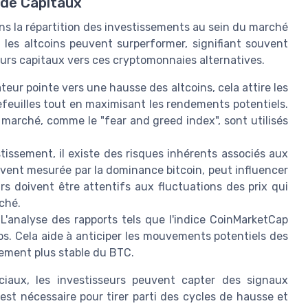
 de Capitaux
dans la répartition des investissements au sein du marché
 les altcoins peuvent surperformer, signifiant souvent
leurs capitaux vers ces cryptomonnaies alternatives.
ateur pointe vers une hausse des altcoins, cela attire les
tefeuilles tout en maximisant les rendements potentiels.
marché, comme le "fear and greed index", sont utilisés
issement, il existe des risques inhérents associés aux
souvent mesurée par la dominance bitcoin, peut influencer
rs doivent être attentifs aux fluctuations des prix qui
ché.
 L'analyse des rapports tels que l'indice CoinMarketCap
tos. Cela aide à anticiper les mouvements potentiels des
ivement plus stable du BTC.
iaux, les investisseurs peuvent capter des signaux
t nécessaire pour tirer parti des cycles de hausse et