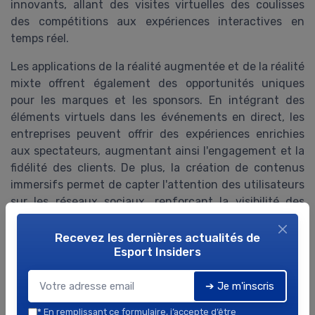
innovants, allant des visites virtuelles des coulisses
des compétitions aux expériences interactives en
temps réel.
Les applications de la réalité augmentée et de la réalité
mixte offrent également des opportunités uniques
pour les marques et les sponsors. En intégrant des
éléments virtuels dans les événements en direct, les
entreprises peuvent offrir des expériences enrichies
aux spectateurs, augmentant ainsi l'engagement et la
fidélité des clients. De plus, la création de contenus
immersifs permet de capter l'attention des utilisateurs
sur les réseaux sociaux, renforçant la visibilité des
marques.
Recevez les dernières actualités de
Impact sur l'emploi et la formation
Esport Insiders
Avec l'essor de la production en réalité virtuelle, de
➔ Je m'inscris
nouveaux métiers émergent dans l'industrie de
l'esport. Les compétences en création de contenus
*
En remplissant ce formulaire, j’accepte d’être