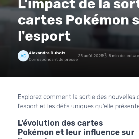
L'impact de la sor
cartes Pokémon su
l'esport
Alexandre Dubois
28 août 2025
8 min de lectur
Correspondant de presse
Explorez comment la sortie des nouvelles c
l'esport et les défis uniques qu'elle présente
L'évolution des cartes
Pokémon et leur influence sur