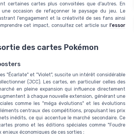
nt certaines cartes plus convoitées que d'autres. En
 une occasion de refaçonner le paysage du jeu. Le
trant l'engagement et la créativité de ses fans ainsi
omprendre cet impact, consultez cet article sur
l'essor
sortie des cartes Pokémon
oosters
s "Écarlate" et "Violet", suscite un intérêt considérable
ectionner (JCC). Les cartes, en particulier celles des
marché en pleine expansion qui influence directement
C augmentent à chaque nouvelle extension, générant une
ciales comme les "méga évolutions" et les évolutions
léments centraux des compétitions, propulsant les prix
mets inédits, ce qui accentue le marché secondaire. Ce
cartes promo et les éditions spéciales comme "Foudre
ux enjeux économiques de ces sorties :