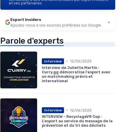
et ses partenaires.
Esport Insiders
Ajoutez-nous à vos sources préférées sur Google
Parole d'experts
•
12/06/2025
Interview
Interview de Juliette Martin :
Curry.gg démocratise l'esport avec
un matchmaking précis et
international
•
12/06/2025
Interview
INTERVIEW - RecyclageVR Cup :
L'esport au service du message de la
prévention et du tri des déchets