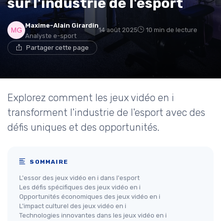
sur l'industrie de l'esport
Maxime-Alain Girardin
14 août 2025
10 min de lecture
Analyste e-sport
Partager cette page
Explorez comment les jeux vidéo en i
transforment l'industrie de l'esport avec des
défis uniques et des opportunités.
SOMMAIRE
L'essor des jeux vidéo en i dans l'esport
Les défis spécifiques des jeux vidéo en i
Opportunités économiques des jeux vidéo en i
L'impact culturel des jeux vidéo en i
Technologies innovantes dans les jeux vidéo en i