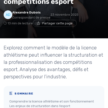
compétitions esport
Alexandre Dubois
23 novembre 2025
Correspondant de presse
13 min de lecture
Partager cette page
Explorez comment le modèle de la licence
athlétisme peut influencer la structuration et
la professionnalisation des compétitions
esport. Analyse des avantages, défis et
perspectives pour l'industrie.
SOMMAIRE
Comprendre la licence athlétisme et son fonctionnement
Les enjeux de structuration dans l’esport