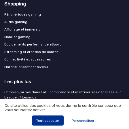
Shopping
Périphériques gaming
Audio gaming
Affichage et immersion
Mobilier gaming
Équipements performance eSport
Streaming et création de contenu
Connectivité et accessoires
Matériel eSport par niveau
Les plus lus
Combien j’ai mis dans LoL : comprendre et maîtriser ses dépenses sur
League of Legends
Le nombre de joueurs de League of Legends : un phénomène mondial
Ce site utilise des cookies et vous donne le contrôle sur ceux que
vous souhaitez activer
Le maillot du Cap-Vert : symbole d'identité et d'engagement dans
l'esport
Tout accepter
Personnaliser
Combien de temps passe-t-on sur League of Legends et que révèle