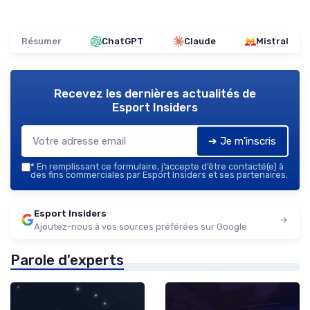
Résumer
ChatGPT
Claude
Mistral
Recevez les dernières actualités de
Esport Insiders
➔ Je m'inscris
*
En remplissant ce formulaire, j’accepte d’être contacté(e) à
des fins commerciales par Esport Insiders et ses partenaires.
Esport Insiders
Ajoutez-nous à vos sources préférées sur Google
Parole d'experts