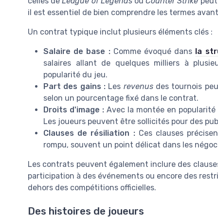
celles de
League of Legends
ou
Counter Strike
peut 
il est essentiel de bien comprendre les termes avant
Un contrat typique inclut plusieurs éléments clés :
Salaire de base :
Comme évoqué dans
la st
salaires allant de quelques milliers à plusi
popularité du jeu.
Part des gains :
Les
revenus
des tournois peuv
selon un pourcentage fixé dans le contrat.
Droits d'image :
Avec la montée en popularité
Les joueurs peuvent être sollicités pour des pub
Clauses de résiliation :
Ces clauses précisent
rompu, souvent un point délicat dans les négoc
Les contrats peuvent également inclure des clauses s
participation à des événements ou encore des restric
dehors des compétitions officielles.
Des histoires de joueurs