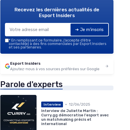
Recevez les dernières actualités de
Esport Insiders
➔ Je m'inscris
*
En remplissant ce formulaire, j’accepte d’être
contacté(e) à des fins commerciales par Esport Insiders
et ses partenaires.
Esport Insiders
Ajoutez-nous à vos sources préférées sur Google
Parole d'experts
•
12/06/2025
Interview
Interview de Juliette Martin :
Curry.gg démocratise l'esport avec
un matchmaking précis et
international