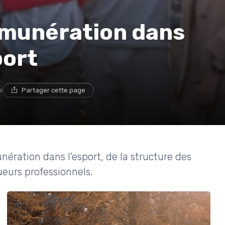
émunération dans
port
e
Partager cette page
nération dans l'esport, de la structure des
ueurs professionnels.