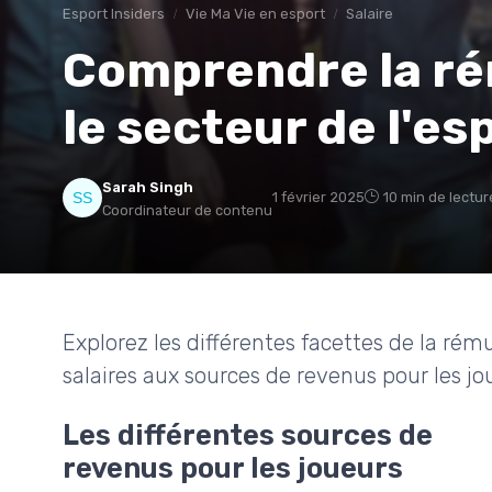
Esport Insiders
Vie Ma Vie en esport
Salaire
Comprendre la r
le secteur de l'es
Sarah Singh
1 février 2025
10 min de lectur
Coordinateur de contenu
Explorez les différentes facettes de la rému
salaires aux sources de revenus pour les jo
Les différentes sources de
revenus pour les joueurs