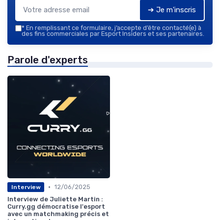
➔ Je m'inscris
*
En remplissant ce formulaire, j’accepte d’être contacté(e) à
des fins commerciales par Esport Insiders et ses partenaires.
Parole d'experts
•
12/06/2025
Interview
Interview de Juliette Martin :
Curry.gg démocratise l'esport
avec un matchmaking précis et