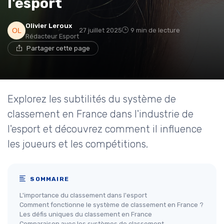
l'esport
Olivier Leroux
27 juillet 2025
9 min de lecture
Rédacteur Esport
Partager cette page
Explorez les subtilités du système de
classement en France dans l'industrie de
l'esport et découvrez comment il influence
les joueurs et les compétitions.
SOMMAIRE
L'importance du classement dans l'esport
Comment fonctionne le système de classement en France ?
Les défis uniques du classement en France
Comparaison avec les systèmes de classement