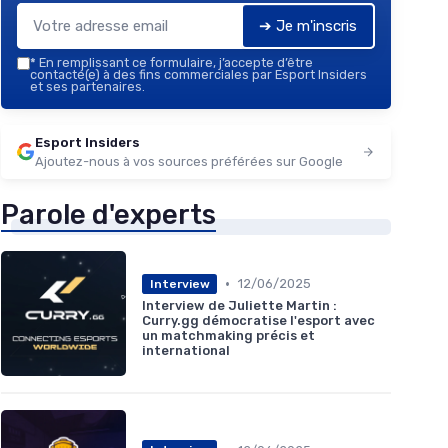
➔ Je m'inscris
*
En remplissant ce formulaire, j’accepte d’être
contacté(e) à des fins commerciales par Esport Insiders
et ses partenaires.
Esport Insiders
Ajoutez-nous à vos sources préférées sur Google
Parole d'experts
•
12/06/2025
Interview
Interview de Juliette Martin :
Curry.gg démocratise l'esport avec
un matchmaking précis et
international