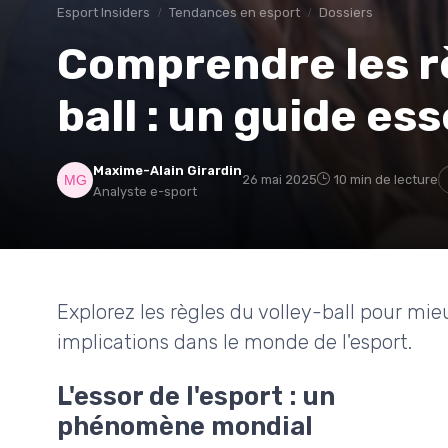
Esport Insiders
Tendances en esport
Dossiers
Comprendre les rè
ball : un guide ess
Maxime-Alain Girardin
26 mai 2025
10 min de lecture
Analyste e-sport
Explorez les règles du volley-ball pour m
implications dans le monde de l'esport.
L'essor de l'esport : un
phénomène mondial