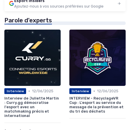
Esport Insiders
Ajoutez-nous à vos sources préférées sur Google
Parole d'experts
•
•
12/06/2025
12/06/2025
Interview
Interview
Interview de Juliette Martin
INTERVIEW - RecyclageVR
: Curry.gg démocratise
Cup : L'esport au service du
l'esport avec un
message de la prévention et
matchmaking précis et
du tri des déchets
international