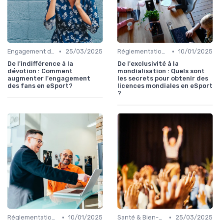
•
•
Engagement des Fans
25/03/2025
Réglementations & Licences
10/01/2025
De l'indifférence à la
De l'exclusivité à la
dévotion : Comment
mondialisation : Quels sont
augmenter l'engagement
les secrets pour obtenir des
des fans en eSport?
licences mondiales en eSport
?
•
•
Réglementations & Licences
10/01/2025
Santé & Bien-être
25/03/2025