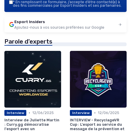
*
En remplissant ce formulaire, j’accepte d’être contacté(e) à
des fins commerciales par Esport Insiders et ses partenaires.
Esport Insiders
Ajoutez-nous à vos sources préférées sur Google
Parole d'experts
•
•
12/06/2025
12/06/2025
Interview
Interview
Interview de Juliette Martin
INTERVIEW - RecyclageVR
: Curry.gg démocratise
Cup : L'esport au service du
l'esport avec un
message de la prévention et