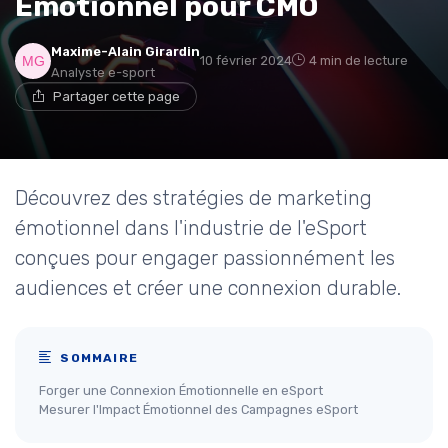
Émotionnel pour CMO
Maxime-Alain Girardin
10 février 2024
4 min de lecture
Analyste e-sport
Partager cette page
Découvrez des stratégies de marketing
émotionnel dans l'industrie de l'eSport
conçues pour engager passionnément les
audiences et créer une connexion durable.
SOMMAIRE
Forger une Connexion Émotionnelle en eSport
Mesurer l'Impact Émotionnel des Campagnes eSport