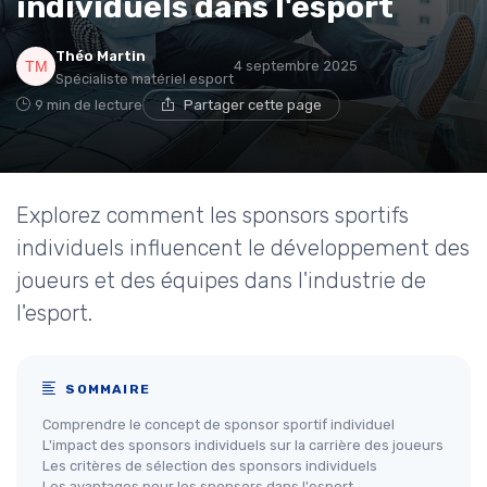
individuels dans l'esport
Théo Martin
4 septembre 2025
Spécialiste matériel esport
9 min de lecture
Partager cette page
Explorez comment les sponsors sportifs
individuels influencent le développement des
joueurs et des équipes dans l'industrie de
l'esport.
SOMMAIRE
Comprendre le concept de sponsor sportif individuel
L'impact des sponsors individuels sur la carrière des joueurs
Les critères de sélection des sponsors individuels
Les avantages pour les sponsors dans l'esport