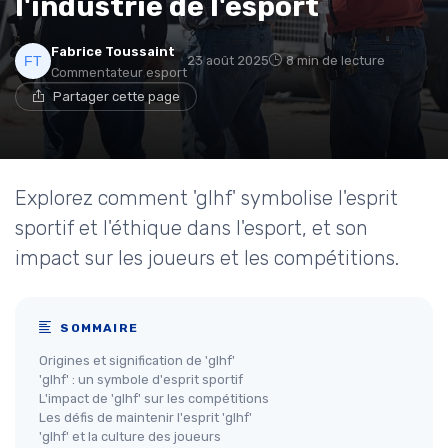
l'industrie de l'esport
Fabrice Toussaint
23 août 2025
8 min de lecture
Commentateur esport
Partager cette page
Explorez comment 'glhf' symbolise l'esprit
sportif et l'éthique dans l'esport, et son
impact sur les joueurs et les compétitions.
SOMMAIRE
Origines et signification de 'glhf'
'glhf' : un symbole d'esprit sportif
L'impact de 'glhf' sur les compétitions
Les défis de maintenir l'esprit 'glhf'
'glhf' et la culture des joueurs