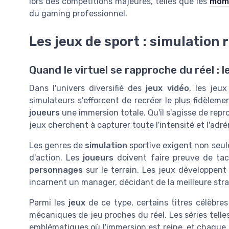
lors des compétitions majeures, telles que les
mome
du gaming professionnel.
Les jeux de sport : simulation 
Quand le virtuel se rapproche du réel : 
Dans l'univers diversifié des
jeux vidéo
, les jeu
simulateurs s'efforcent de recréer le plus fidèlemen
joueurs
une immersion totale. Qu'il s'agisse de repr
jeux cherchent à capturer toute l'intensité et l'adré
Les genres de
simulation
sportive exigent non seul
d'action. Les
joueurs
doivent faire preuve de ta
personnages
sur le terrain. Les jeux développent 
incarnent un manager, décidant de la meilleure stra
Parmi les
jeux
de ce type, certains titres célèbres
mécaniques de jeu proches du réel. Les séries tell
emblématiques où l'immersion est reine, et chaque d