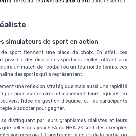
nts forts du festival des jeux d'été
dans le secteur
réaliste
les simulateurs de sport en action
x de sport tiennent une place de choix. En effet, ces
t possible des disciplines sportives réelles, offrant aux
oduire un match de football ou un tournoi de tennis, ces
naline des sports qu'ils représentent.
ement une réflexion stratégique mais aussi une rapidité
ctique pour manœuvrer efficacement leurs équipes ou
souvent l'idée de gestion d'équipe, où les participants
tégie à adopter pour gagner.
 se distinguent par leurs graphismes réalistes et leurs
es que celles des jeux FIFA ou NBA 2K sont des exemples
écision prise peut transformer le cours de la partie, un