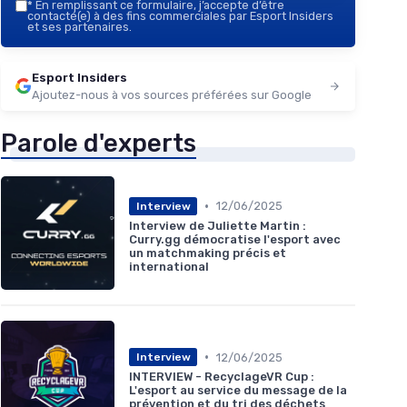
*
En remplissant ce formulaire, j’accepte d’être
contacté(e) à des fins commerciales par Esport Insiders
et ses partenaires.
Esport Insiders
Ajoutez-nous à vos sources préférées sur Google
Parole d'experts
•
12/06/2025
Interview
Interview de Juliette Martin :
Curry.gg démocratise l'esport avec
un matchmaking précis et
international
•
12/06/2025
Interview
INTERVIEW - RecyclageVR Cup :
L'esport au service du message de la
prévention et du tri des déchets