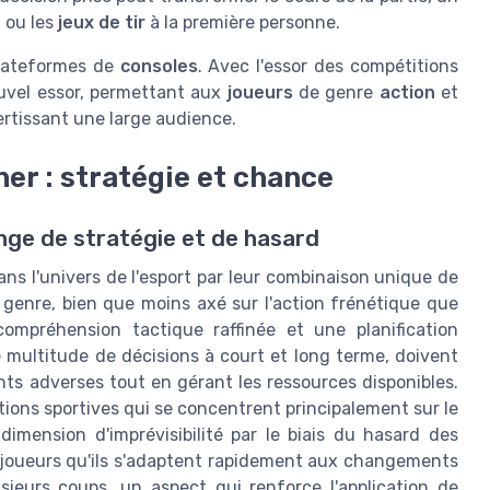
 ou les
jeux de tir
à la première personne.
plateformes de
consoles
. Avec l'essor des compétitions
ouvel essor, permettant aux
joueurs
de genre
action
et
ertissant une large audience.
ner : stratégie et chance
ange de stratégie et de hasard
ans l'univers de l'esport par leur combinaison unique de
 genre, bien que moins axé sur l'action frénétique que
ompréhension tactique raffinée et une planification
 multitude de décisions à court et long terme, doivent
ts adverses tout en gérant les ressources disponibles.
ions sportives qui se concentrent principalement sur le
dimension d'imprévisibilité par le biais du hasard des
es joueurs qu'ils s'adaptent rapidement aux changements
usieurs coups, un aspect qui renforce l'application de