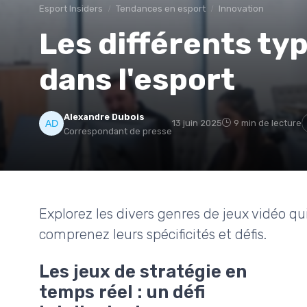
Esport Insiders
Tendances en esport
Innovation
Les différents ty
dans l'esport
Alexandre Dubois
13 juin 2025
9 min de lecture
Correspondant de presse
Explorez les divers genres de jeux vidéo qui
comprenez leurs spécificités et défis.
Les jeux de stratégie en
temps réel : un défi