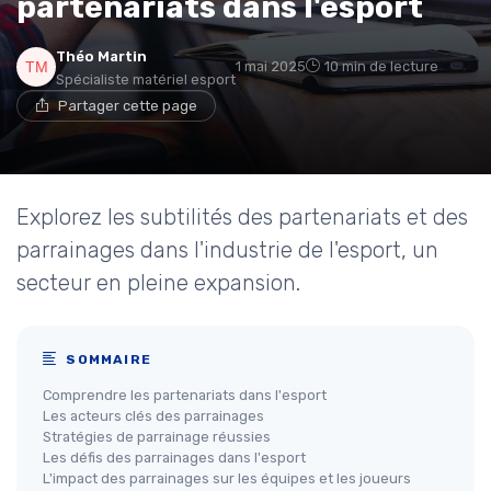
partenariats dans l'esport
Théo Martin
1 mai 2025
10 min de lecture
Spécialiste matériel esport
Partager cette page
Explorez les subtilités des partenariats et des
parrainages dans l'industrie de l'esport, un
secteur en pleine expansion.
SOMMAIRE
Comprendre les partenariats dans l'esport
Les acteurs clés des parrainages
Stratégies de parrainage réussies
Les défis des parrainages dans l'esport
L'impact des parrainages sur les équipes et les joueurs