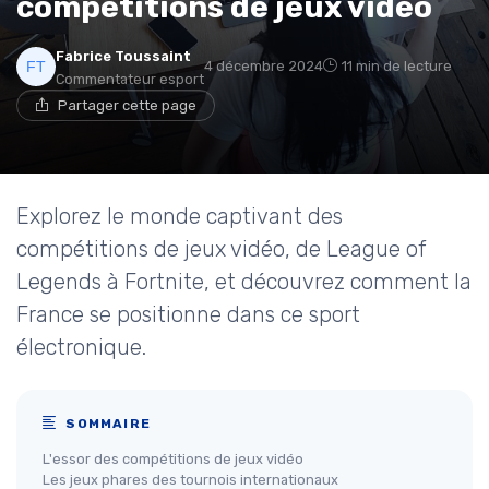
compétitions de jeux vidéo
Fabrice Toussaint
4 décembre 2024
11 min de lecture
Commentateur esport
Partager cette page
Explorez le monde captivant des
compétitions de jeux vidéo, de League of
Legends à Fortnite, et découvrez comment la
France se positionne dans ce sport
électronique.
SOMMAIRE
L'essor des compétitions de jeux vidéo
Les jeux phares des tournois internationaux