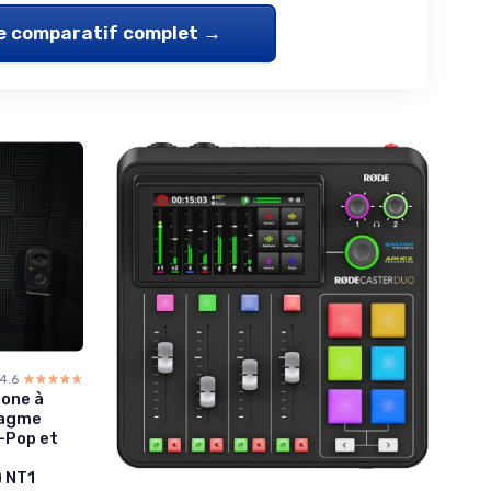
le comparatif complet →
4.6
☆☆☆☆☆
★★★★★
one à
ragme
i-Pop et
) NT1