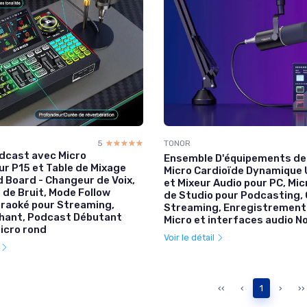
5
☆☆☆☆☆
★★★★★
TONOR
odcast avec Micro
Ensemble D'équipements de
r P15 et Table de Mixage
Micro Cardioïde Dynamique
 Board - Changeur de Voix,
et Mixeur Audio pour PC, Mi
 de Bruit, Mode Follow
de Studio pour Podcasting,
araoké pour Streaming,
Streaming, Enregistrement 
hant, Podcast Débutant
Micro et interfaces audio No
icro rond
Voir le détail
l
‹‹
‹
1
›
››