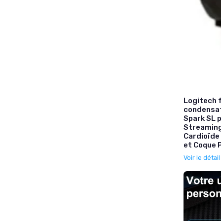
Logitech 
condensat
Spark SL 
Streaming
Cardioïde
et Coque P
Voir le détai