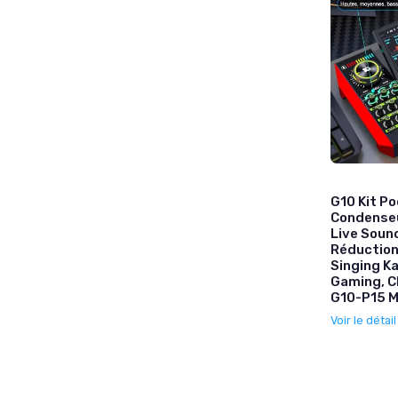
G10 Kit P
Condenseu
Live Sound
Réduction
Singing K
Gaming, C
G10-P15 M
Voir le détai