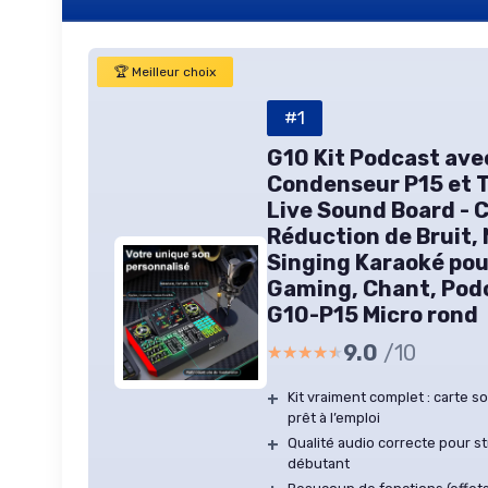
🏆 Meilleur choix
#1
G10 Kit Podcast ave
Condenseur P15 et T
Live Sound Board - 
Réduction de Bruit,
Singing Karaoké pou
Gaming, Chant, Pod
G10-P15 Micro rond
9.0
/10
★★★★★
★★★★★
+
Kit vraiment complet : carte so
prêt à l’emploi
+
Qualité audio correcte pour s
débutant