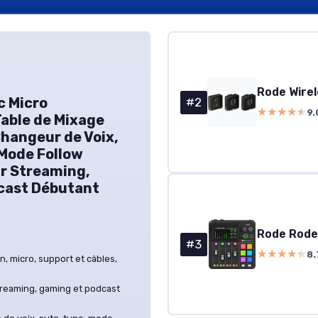
c Micro
#2
★★★★★
★★★★★
9.
able de Mixage
Changeur de Voix,
 Mode Follow
r Streaming,
cast Débutant
#3
★★★★★
★★★★★
8.
n, micro, support et câbles,
treaming, gaming et podcast