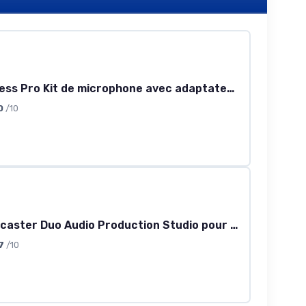
Rode Wireless Pro Kit de microphone avec adaptateur manuel Interview GO et protection anti-vent keepdrum en fourrure Noir
0
/10
Rode Rodecaster Duo Audio Production Studio pour podcasts, streaming, création de contenu + microphone Podmic + câble XLR Keepdrum
7
/10