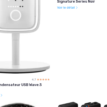
Signature Series Noir
Voir le détail
4.7
☆☆☆☆☆
★★★★★
ondensateur USB Wave:3
l