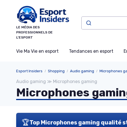
Panneau de gestion des cookies
LE MÉDIA DES
PROFESSIONNELS DE
L'ESPORT
Vie Ma Vie en esport
Tendances en esport
E
Esport Insiders
Shopping
Audio gaming
Microphones g
Audio gaming ≫ Microphones gaming
Microphones gaming
🏆
Top Microphones gaming qualité s