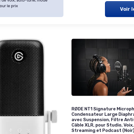
s de voix, auto-tune, mode
ur le prix
Voir 
RØDE NT1 Signature Microph
Condensateur Large Diaph
avec Suspension, Filtre Ant
Câble XLR, pour Studio, Voix,
Streaming et Podcast (Noir