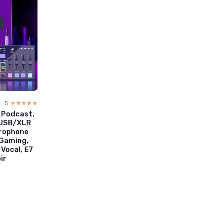
5
☆☆☆☆☆
★★★★★
 Podcast,
 USB/XLR
crophone
 Gaming,
Vocal, E7
ir