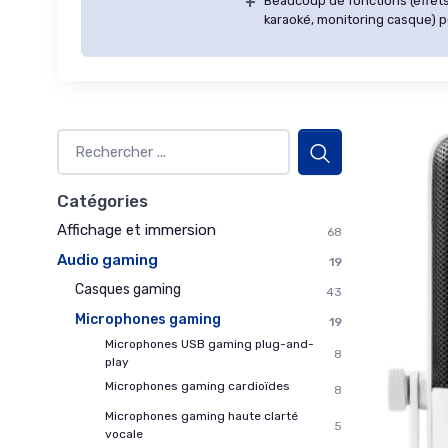
+
Beaucoup de fonctions (effet
karaoké, monitoring casque) po
Catégories
Affichage et immersion
68
Audio gaming
19
Casques gaming
43
Microphones gaming
19
Microphones USB gaming plug-and-
8
play
Microphones gaming cardioïdes
8
Microphones gaming haute clarté
5
vocale