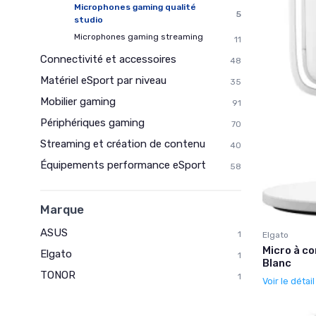
Microphones gaming qualité
5
studio
Microphones gaming streaming
11
Connectivité et accessoires
48
Matériel eSport par niveau
35
Mobilier gaming
91
Périphériques gaming
70
Streaming et création de contenu
40
Équipements performance eSport
58
Marque
ASUS
1
Elgato
Micro à c
Elgato
1
Blanc
TONOR
1
Voir le détai