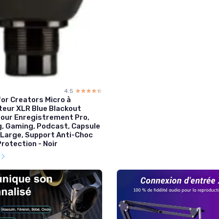
4.5
☆☆☆☆☆
★★★★★
for Creators Micro à
eur XLR Blue Blackout
pour Enregistrement Pro,
, Gaming, Podcast, Capsule
 Large, Support Anti-Choc
rotection - Noir
l