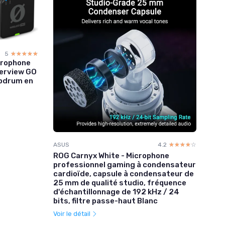
5
☆☆☆☆☆
★★★★★
crophone
terview GO
epdrum en
ASUS
4.2
☆☆☆☆☆
★★★★★
ROG Carnyx White - Microphone
professionnel gaming à condensateur
cardioïde, capsule à condensateur de
25 mm de qualité studio, fréquence
d'échantillonnage de 192 kHz / 24
bits, filtre passe-haut Blanc
Voir le détail