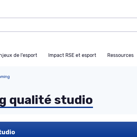
njeux de l'esport
Impact RSE et esport
Ressources
aming
 qualité studio
tudio