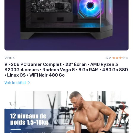
VIBOX
3.2
☆☆☆☆☆
★★★★★
VI-206 PC Gamer Complet • 22" Écran • AMD Ryzen 3
3200G 4 cœurs • Radeon Vega 8 • 8 Go RAM • 480 Go SSD
• Linux OS • WiFi Noir 480 Go
Voir le détail