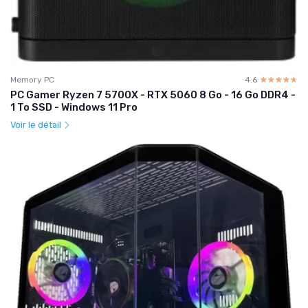
Memory PC
4.6
☆☆☆☆☆
★★★★★
PC Gamer Ryzen 7 5700X - RTX 5060 8 Go - 16 Go DDR4 -
1 To SSD - Windows 11 Pro
Voir le détail