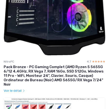
NitroPC
4.7
☆☆☆☆☆
★★★★★
Pack Bronze - PC Gaming Complet (AMD Ryzen 5 5655G
6/12 4,4GHz, RX Vega 7, RAM 16Go, SSD 512Go, Windows
11 Pro - WiFi, Moniteur 24", Clavier, Souris, Casque)
Ordinateur de Bureau (Noir) AMD 5655G/RX Vega 7/24"
Noir
Voir le détail