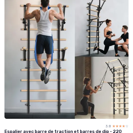
3.8
☆☆☆☆☆
★★★★★
Espalier avec barre de traction et barres de dip - 220