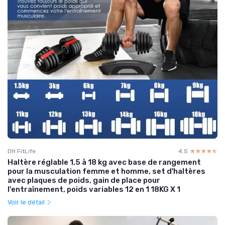
DH FitLife
4.5
☆☆☆☆☆
★★★★★
Haltère réglable 1,5 à 18 kg avec base de rangement
pour la musculation femme et homme, set d'haltères
avec plaques de poids, gain de place pour
l'entraînement, poids variables 12 en 1 18KG X 1
Voir le détail