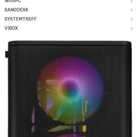
NitroPC
1
SANODESK
1
SYSTEMTREFF
1
VIBOX
1