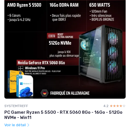
SYSTEMTREFF
4.2
☆☆☆☆☆
★★★★★
PC Gamer Ryzen 5 5500 - RTX 5060 8Go - 16Go - 512Go
NVMe - Win11
Voir le détail