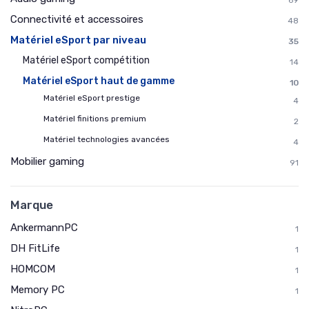
69
Connectivité et accessoires
48
Matériel eSport par niveau
35
Matériel eSport compétition
14
Matériel eSport haut de gamme
10
Matériel eSport prestige
4
Matériel finitions premium
2
Matériel technologies avancées
4
Mobilier gaming
91
Marque
AnkermannPC
1
DH FitLife
1
HOMCOM
1
Memory PC
1