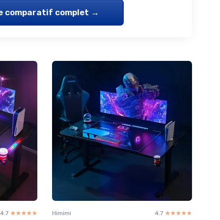
le comparatif complet →
4.7
☆☆☆☆☆
★★★★★
Himimi
4.7
☆☆☆☆☆
★★★★★