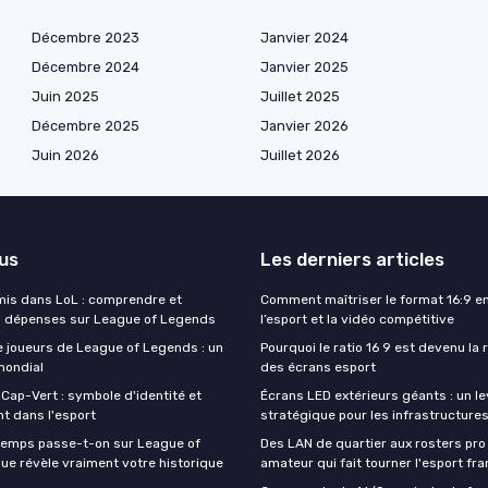
Décembre 2023
Janvier 2024
Décembre 2024
Janvier 2025
Juin 2025
Juillet 2025
Décembre 2025
Janvier 2026
Juin 2026
Juillet 2026
lus
Les derniers articles
 mis dans LoL : comprendre et
Comment maîtriser le format 16:9 en
s dépenses sur League of Legends
l’esport et la vidéo compétitive
 joueurs de League of Legends : un
Pourquoi le ratio 16 9 est devenu la
ondial
des écrans esport
 Cap-Vert : symbole d'identité et
Écrans LED extérieurs géants : un le
 dans l'esport
stratégique pour les infrastructure
temps passe-t-on sur League of
Des LAN de quartier aux rosters pro 
ue révèle vraiment votre historique
amateur qui fait tourner l'esport fra