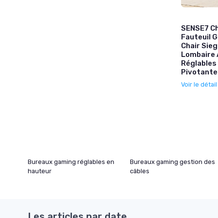
SENSE7 Ch
Fauteuil 
Chair Sie
Lombaire 
Réglables
Pivotante
Voir le détai
Bureaux gaming réglables en
Bureaux gaming gestion des
hauteur
câbles
Les articles par date