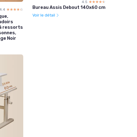
4.5
☆☆☆☆☆
★★★★★
Bureau Assis Debout 140x60 cm
4.4
☆☆☆☆☆
★★★★★
Voir le détail
que,
udoirs
 à ressorts
sonnes,
rge Noir