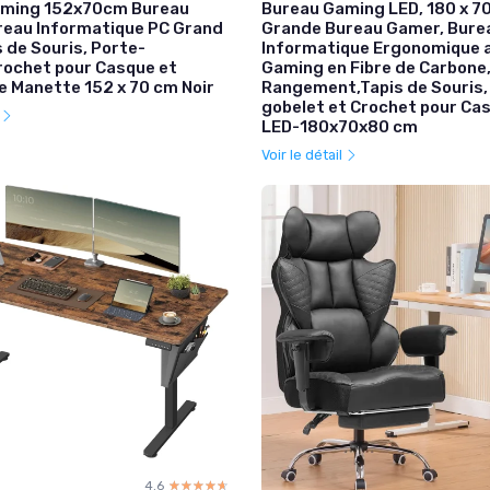
aming 152x70cm Bureau
Bureau Gaming LED, 180 x 7
eau Informatique PC Grand
Grande Bureau Gamer, Bure
 de Souris, Porte-
Informatique Ergonomique 
rochet pour Casque et
Gaming en Fibre de Carbone
e Manette 152 x 70 cm Noir
Rangement,Tapis de Souris,
gobelet et Crochet pour Cas
l
LED-180x70x80 cm
Voir le détail
4.6
☆☆☆☆☆
★★★★★