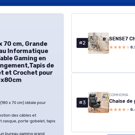
#2
x 70 cm, Grande
★★★★★
★★★★★
8.
au Informatique
able Gaming en
angement,Tapis de
et et Crochet pour
70x80cm
COMHOMA
#3
 (180 x 70 cm) idéale pour
★★★★★
★★★★★
8.
estion des câbles et
t casque, porte-gobelet, tapis
r un bureau gaming grand