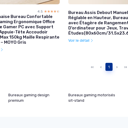
4.5
☆☆☆☆☆
★★★★★
Bureau Assis Debout Manuel
aise Bureau Confortable
Réglable en Hauteur, Burea
Gaming Ergonomique Office
avec Étagère de Rangement
ge Gamer PC avec Support
D'ordinateur pour Jeux, Trav
Appuie-Tête Accoudoir
Études(80x60cm/31.5x23.6
 Max 150kg Maille Respirante
Voir le détail
 – MOYO Gris
l
‹‹
‹
1
›
››
Bureaux gaming design
Bureaux gaming motorisés
premium
sit-stand