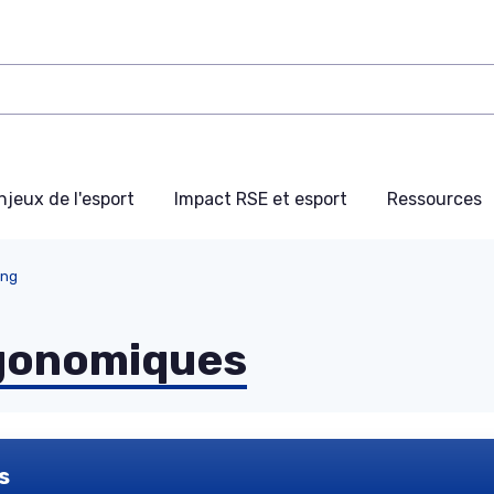
njeux de l'esport
Impact RSE et esport
Ressources
ing
gonomiques
s