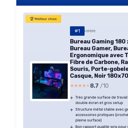
🏆 Meilleur choix
#1
HIMIMI
Bureau Gaming 180 
Bureau Gamer, Bure
Ergonomique avec T
Fibre de Carbone, R
Souris, Porte-gobel
Casque, Noir 180x
8.7
/10
★★★★★
★★★★★
+
Très grande surface de travail
double écran et gros setup
+
Structure métal stable avec g
accessoires pratiques (croche
pleine surface)
+
Bon rapport qualité-prix pou