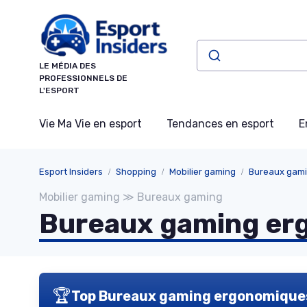
Panneau de gestion des cookies
LE MÉDIA DES
PROFESSIONNELS DE
L'ESPORT
Vie Ma Vie en esport
Tendances en esport
E
Esport Insiders
Shopping
Mobilier gaming
Bureaux gam
Mobilier gaming ≫ Bureaux gaming
Bureaux gaming er
🏆
Top Bureaux gaming ergonomique