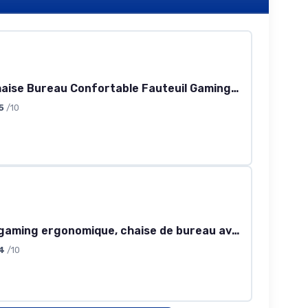
SENSE7 Chaise Bureau Confortable Fauteuil Gaming Ergonomique Office Chair Siege Gamer PC avec Support Lombaire Appuie-Tête Accoudoir Réglables Max 150kg Maille Respirante Pivotante – MOYO Gris
5
/10
Chaise de gaming ergonomique, chaise de bureau avec accoudoirs réglables, soutien lombaire à ressorts pour grandes et hautes personnes, 150 kg, large assise, noir Large Noir
4
/10