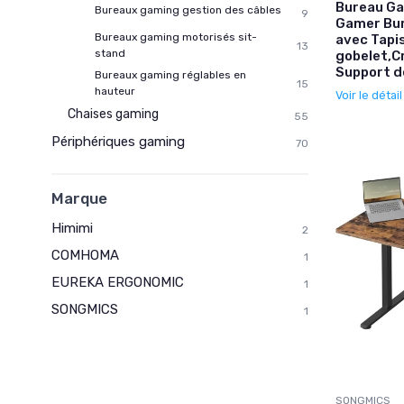
Bureau G
Bureaux gaming gestion des câbles
9
Gamer Bur
Bureaux gaming motorisés sit-
avec Tapis
13
stand
gobelet,C
Support d
Bureaux gaming réglables en
15
hauteur
Voir le détai
Chaises gaming
55
Périphériques gaming
70
Marque
Himimi
2
COMHOMA
1
EUREKA ERGONOMIC
1
SONGMICS
1
SONGMICS