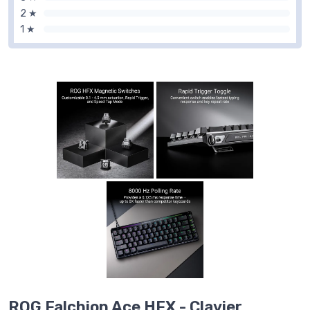
2 ★
1 ★
ROG Falchion Ace HFX - Clavier