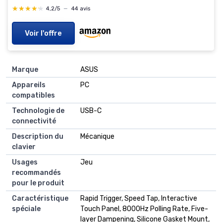
Tactile, Clavier Français AZERTY - Noir Noir Tactile
★★★★★
★★★★★
4,2/5
—
44 avis
G915 X - Plein format
Voir l'offre
Marque
ASUS
Appareils
PC
compatibles
Technologie de
USB-C
connectivité
Description du
Mécanique
clavier
Usages
Jeu
recommandés
pour le produit
Caractéristique
Rapid Trigger, Speed Tap, Interactive
spéciale
Touch Panel, 8000Hz Polling Rate, Five-
layer Dampening, Silicone Gasket Mount,