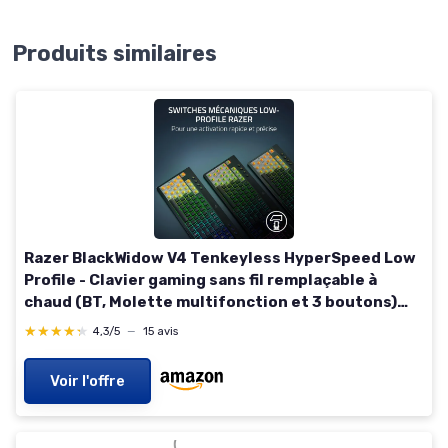
Produits similaires
Razer BlackWidow V4 Tenkeyless HyperSpeed Low
Profile - Clavier gaming sans fil remplaçable à
chaud (BT, Molette multifonction et 3 boutons)
Interrupteur Orange - AZERTY Clavier FR
★★★★★
★★★★★
4,3/5
—
15 avis
BlackWidow V4 TKL Low Profile Clavier FR Switch
Orange Tactiles
Voir l'offre