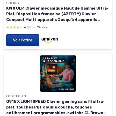
CHERRY
KW X ULP, Clavier mécanique Haut de Gamme Ultra-
Plat, Disposition française (AZERTY) Clavier
Compact Multi-appareils Jusqu’à 4 appareils
différents, Rechargeable, Noir
★★★★★
★★★★★
4,3/5
—
24 avis
Voir l'offre
LOGITECH G
G915 X LIGHTSPEED Clavier gaming sans fil ultra-
plat, touches PBT double couche, touches
entièrement programmables, switchs GL Brown