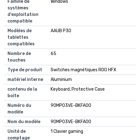
Famille de
Windows
systèmes
d'exploitation
compatible
Modèles de
AAUB P30
tablettes
compatibles
Nombre de
65
touches
Type de produit
Switches magnétiques ROG HFX
matériel interne
Aluminium
contenu de la
Keyboard, Protective Case
boîte
Numéro du
90MP03VE-BKFA00
modèle
Nom du modèle
90MP03VE-BKFA00
Unité de
1 Clavier gaming
comptage