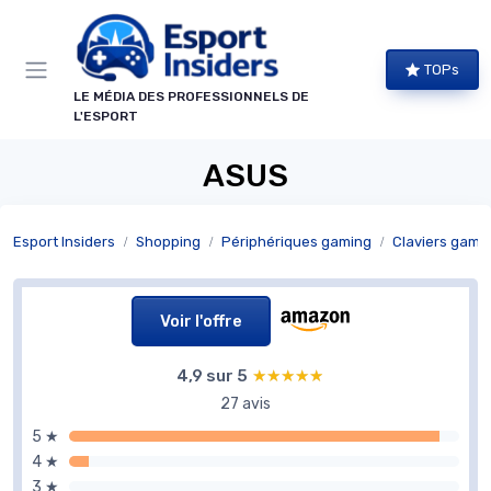
Panneau de gestion des cookies
TOPs
LE MÉDIA DES PROFESSIONNELS DE
L'ESPORT
ASUS
Esport Insiders
Shopping
Périphériques gaming
Claviers gami
Voir l'offre
4,9 sur 5
★★★★★
★★★★★
27 avis
5 ★
4 ★
3 ★