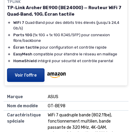
TPLINK
TP-Link Archer BE900 (BE24000) — Routeur WiFi 7
Quad‑Band, 10G, Écran tactile
＋
WiFi 7
Quad‑Band pour des débits très élevés (jusqu'à 24,4
Gb/s)
＋
Ports 10G
(1x 10G + 1x 10G RJ45/SFP) pour connexion
fibre/backbone
＋
Écran tactile
pour configuration et contrôle rapide
＋
EasyMesh
compatible pour étendre le réseau en maillage
＋
HomeShield
intégré pour sécurité et contrôle parental
Voir l'offre
Marque
ASUS
Nom de modèle
GT-BE98
Caractéristique
WiFi 7 quadruple bande (802.11be),
spéciale
fonctionnement multilien, bande
passante de 320 MHz, 4K-QAM,