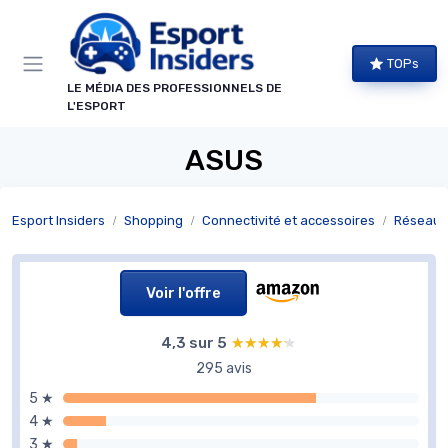
Panneau de gestion des cookies
TOPs
LE MÉDIA DES PROFESSIONNELS DE
L'ESPORT
ASUS
Esport Insiders
Shopping
Connectivité et accessoires
Réseau e
Voir l'offre
4,3 sur 5
★★★★★
★★★★★
295 avis
5 ★
4 ★
3 ★