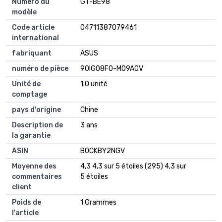
Numéro du
GT-BE98
modèle
Code article
04711387079461
international
fabriquant
ASUS
numéro de pièce
90IG08F0-MO9A0V
Unité de
1.0 unité
comptage
pays d'origine
Chine
Description de
3 ans
la garantie
ASIN
B0CKBY2NGV
Moyenne des
4,3 4,3 sur 5 étoiles (295) 4,3 sur
commentaires
5 étoiles
client
Poids de
1 Grammes
l'article