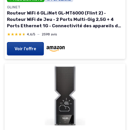
GLINET
Routeur WiFi 6 GL.iNet GL-MT6000 (Flint 2) -
Routeur WiFi de Jeu - 2 Ports Multi-Gig 2,5G + 4
Ports Ethernet 1G - Connectivité des appareils de
Masse - OpenVpn Rapide et WireGuard - 802.11ax
★★★★★
★★★★★
4,6/5
—
2598 avis
Voir l'offre