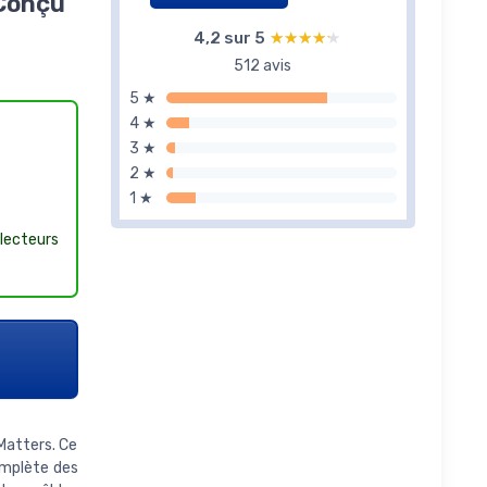
 Conçu
4,2 sur 5
★★★★★
★★★★★
512 avis
5 ★
4 ★
3 ★
2 ★
1 ★
lecteurs
 Matters. Ce
omplète des