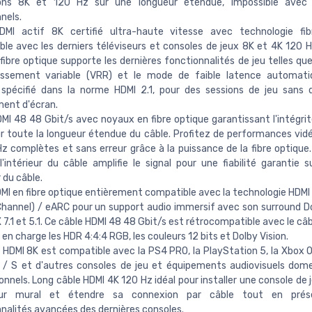
ions 8K et 120 Hz sur une longueur étendue, impossible avec 
nels.
DMI actif 8K certifié ultra-haute vitesse avec technologie fib
le avec les derniers téléviseurs et consoles de jeux 8K et 4K 120 H
fibre optique supporte les dernières fonctionnalités de jeu telles qu
hissement variable (VRR) et le mode de faible latence automati
pécifié dans la norme HDMI 2.1, pour des sessions de jeu sans d
ent d'écran.
MI 48 48 Gbit/s avec noyaux en fibre optique garantissant l'intégrit
ur toute la longueur étendue du câble. Profitez de performances vid
z complètes et sans erreur grâce à la puissance de la fibre optique.
l'intérieur du câble amplifie le signal pour une fiabilité garantie s
 du câble.
MI en fibre optique entièrement compatible avec la technologie HDMI
hannel) / eARC pour un support audio immersif avec son surround 
 7.1 et 5.1. Ce câble HDMI 48 48 Gbit/s est rétrocompatible avec le câ
 en charge les HDR 4:4:4 RGB, les couleurs 12 bits et Dolby Vision.
 HDMI 8K est compatible avec la PS4 PRO, la PlayStation 5, la Xbox O
 / S et d'autres consoles de jeu et équipements audiovisuels dom
onnels. Long câble HDMI 4K 120 Hz idéal pour installer une console de j
eur mural et étendre sa connexion par câble tout en prés
nalités avancées des dernières consoles.