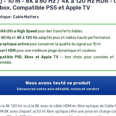
) - 10 m - 8K à 60 Hz / 4K à 120 Hz HDR -
box, Compatible PS5 et Apple TV
utique :
Cable Matters
ifié Ultra High Speed
pour des transferts fiables
 60 Hz
et
4K à 120 Hz
adaptés jeux et vidéos haute performance
e optique active
pour conserver la qualité du signal sur 10 m
port HDR
pour une meilleure plage dynamique et couleurs
patible PS5, Xbox et Apple TV
— bon choix pour consoles et 
imédia
Nous avons testé ce produit
Découvrez notre avis détaillé, notes et verdict
 la 4K 120 Hz ou à la 8K avec le câble HDMI en fibre optique de Cable
MI 8K avec chipset actif et fibre optique offre une prise en charge c