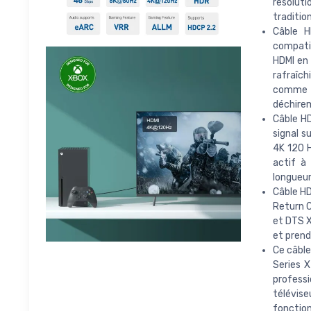
résolut
tradition
Câble H
compatib
HDMI en 
rafraîc
comme s
déchirem
Câble HD
signal s
4K 120 H
actif à 
longueur
Câble HD
Return C
et DTS X
et prend
Ce câble
Series X
professi
télévis
fonction