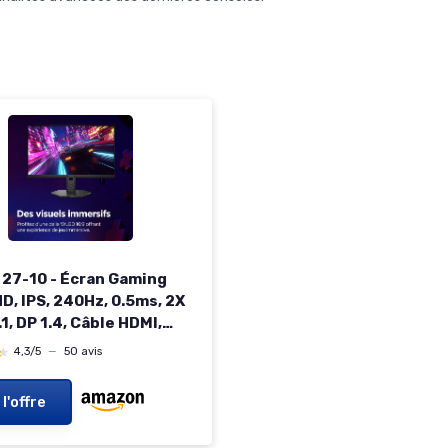
 27-10 - Écran Gaming
HD, IPS, 240Hz, 0.5ms, 2X
1, DP 1.4, Câble HDMI,
eeSync Premium)
★
★
4,3/5
—
50 avis
e en
aison/Hauteur/Rotation/Pivot
 l'offre
FHD, IPS, 240Hz, 0.5ms
7 inches