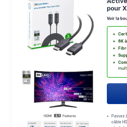
Active
pour X
Voir la bo
＋
Cert
＋
8K à
＋
Fibr
＋
Sup
＋
Com
mult
Passez à
câble HD