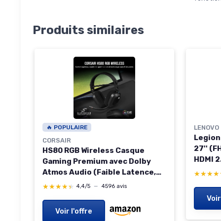
Produits similaires
🔥 POPULAIRE
LENOVO
Legion
CORSAIR
27'' (F
HS80 RGB Wireless Casque
HDMI 2.
Gaming Premium avec Dolby
AMD Fr
Atmos Audio (Faible Latence,
★★★★
★★★★
Réglag
Microphone Omnidirectionnel,
★★★★★
★★★★★
4,4/5
—
4596 avis
Inclin
sans Fil Jusqu'à 18 Mètres, 20
Voir
- Noir 
Heures d'autonomie,
Voir l'offre
Noir 2
Compatibilité PS5/PS4)