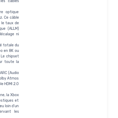
les câbles
re optique
z. Ce câble
e le taux de
que (ALLM)
écalage ni
é totale du
éo en 8K ou
 Le chipset
ur toute la
 ARC (Audio
Dolby Atmos
ble HDMI 2.0
ne, la Xbox
estiques et
eu loin d'un
ervant les