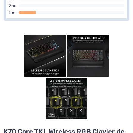
2 ★
1 ★
K70 Core TKL Wireless RGB Clavier de