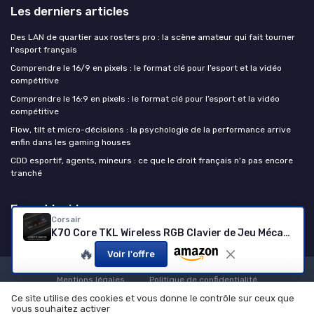
Les derniers articles
Des LAN de quartier aux rosters pro : la scène amateur qui fait tourner
l'esport français
Comprendre le 16/9 en pixels : le format clé pour l’esport et la vidéo
compétitive
Comprendre le 16:9 en pixels : le format clé pour l’esport et la vidéo
compétitive
Flow, tilt et micro-décisions : la psychologie de la performance arrive
enfin dans les gaming houses
CDD esportif, agents, mineurs : ce que le droit français n'a pas encore
tranché
Esport Insiders
Corsair
K70 Core TKL Wireless RGB Clavier de Jeu Mécanique sans Clé – Interrupteurs Linéaires MLX Red v2 Pré-Lubrifiés – Capuchons de Clé en ABS – AZERTY FR – Noir Sans fil
🔥
Voir l'offre
Mentions légales
Politique de confidentialité
Ce site utilise des cookies et vous donne le contrôle sur ceux que
© Esport Insiders 2026
vous souhaitez activer