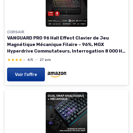
CORSAIR
VANGUARD PRO 96 Hall Effect Clavier de Jeu
Magnétique Mécanique Filaire – 96%, MGX
Hyperdrive Commutateurs, Interrogation 8 000 Hz,
Rapid Trigger, Stream Deck Virtuel, SOCD Flashtap,
★★★★★
★★★★★
4/5
—
27 avis
AZERTY FR
Voir l'offre