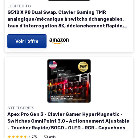
LOGITECH G
G512 X 98 Dual Swap, Clavier Gaming TMR
analogique/mécanique à switchs échangeables,
taux d'interrogation 8K, déclenchement Rapide,
RVB LIGHTSYNC, Filaire, PC, Mac, Français AZERTY -
Noir Noir Clavier Gamer
Voir l'offre
STEELSERIES
Apex Pro Gen 3 - Clavier Gamer HyperMagnetic -
Switches OmniPoint 3.0 - Actionnement Ajustable
- Toucher Rapide/SOCD - OLED - RGB - Capuchons
PBT - USB-C - US Layout QWERTY Américain
★★★★★
★★★★★
4,7/5
—
50 avis