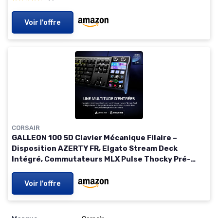
QWERTY
Voir l'offre
CORSAIR
GALLEON 100 SD Clavier Mécanique Filaire –
Disposition AZERTY FR, Elgato Stream Deck
Intégré, Commutateurs MLX Pulse Thocky Pré-
Lubrifiés et Remplaçables à Chaud, FlashTap SOCD,
8000 Hz – Noir
Voir l'offre