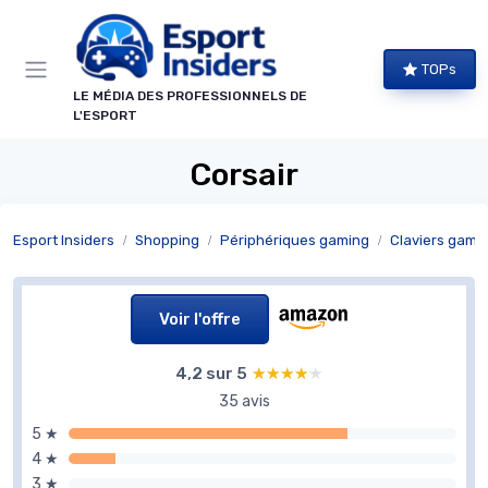
Panneau de gestion des cookies
TOPs
LE MÉDIA DES PROFESSIONNELS DE
L'ESPORT
Corsair
Esport Insiders
Shopping
Périphériques gaming
Claviers gami
Voir l'offre
4,2 sur 5
★★★★★
★★★★★
35 avis
5 ★
4 ★
3 ★