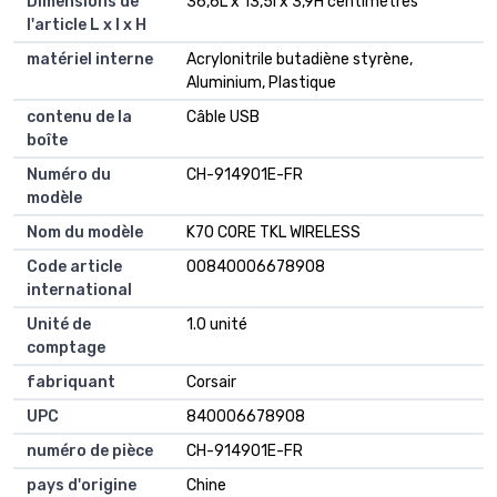
Dimensions de
36,6L x 13,5l x 3,9H centimètres
l'article L x l x H
matériel interne
Acrylonitrile butadiène styrène,
Aluminium, Plastique
contenu de la
Câble USB
boîte
Numéro du
CH-914901E-FR
modèle
Nom du modèle
K70 CORE TKL WIRELESS
Code article
00840006678908
international
Unité de
1.0 unité
comptage
fabriquant
Corsair
UPC
840006678908
numéro de pièce
CH-914901E-FR
pays d'origine
Chine