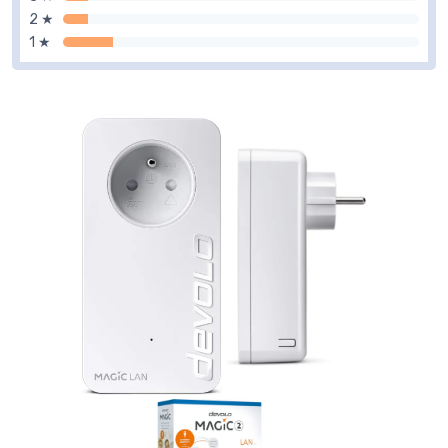
2 ★
1 ★