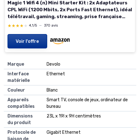
Magic 1 Wifi 4 (n) Mini Starter Kit : 2x Adaptateurs
CPL WiFi (1200 Mbits, 2x Ports Fast Ethernet), idéal
télétravail, gaming, streaming, prise française
Magic 1 WiFi mini Kit de démarrage
★★★★★
★★★★★
4,1/5
—
370 avis
Voir l'offre
Marque
Devolo
Interface
Ethernet
matérielle
Couleur
Blanc
Appareils
Smart TV, console de jeux, ordinateur de
compatibles
bureau
Dimensions
23L x 19l x 9H centimètres
du produit
Protocole de
Gigabit Ethernet
liaison de