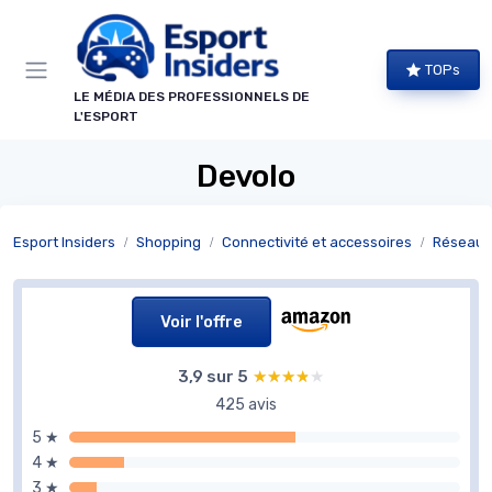
Panneau de gestion des cookies
TOPs
LE MÉDIA DES PROFESSIONNELS DE
L'ESPORT
Devolo
Esport Insiders
Shopping
Connectivité et accessoires
Réseau e
Voir l'offre
3,9 sur 5
★★★★★
★★★★★
425 avis
5 ★
4 ★
3 ★