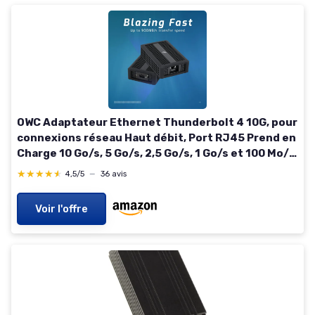
OWC Adaptateur Ethernet Thunderbolt 4 10G, pour
connexions réseau Haut débit, Port RJ45 Prend en
Charge 10 Go/s, 5 Go/s, 2,5 Go/s, 1 Go/s et 100 Mo/s
Base-T, Compatible avec Les Ports hôtes
★★★★★
★★★★★
4,5/5
—
36 avis
Voir l'offre