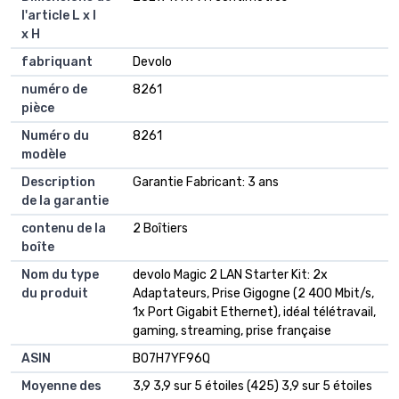
l'article L x l
x H
fabriquant
Devolo
numéro de
8261
pièce
Numéro du
8261
modèle
Description
Garantie Fabricant: 3 ans
de la garantie
contenu de la
2 Boîtiers
boîte
Nom du type
devolo Magic 2 LAN Starter Kit: 2x
du produit
Adaptateurs, Prise Gigogne (2 400 Mbit/s,
1x Port Gigabit Ethernet), idéal télétravail,
gaming, streaming, prise française
ASIN
B07H7YF96Q
Moyenne des
3,9 3,9 sur 5 étoiles (425) 3,9 sur 5 étoiles