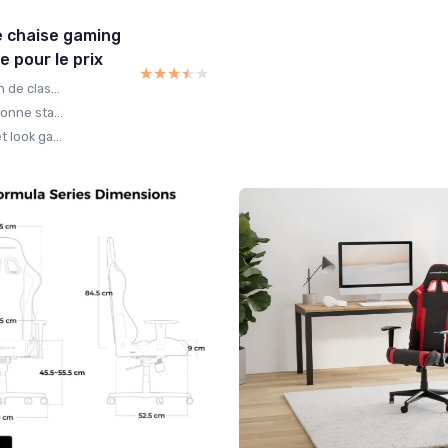
e chaise gaming
e pour le prix
★★★★★
★★★★★
 de clas...
onne sta...
 look ga...