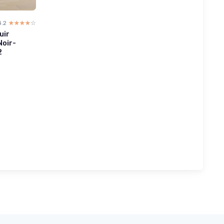
4.2
☆☆☆☆☆
★★★★★
uir
Noir-
2