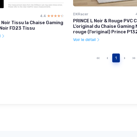
DXRacer
4.4
☆☆☆☆☆
★★★★★
PRINCE L Noir & Rouge PVC C
 Noir Tissu la Chaise Gaming
L'original du Chaise Gaming 
 Noir FD23 Tissu
rouge (l'original) Prince P13
l
Voir le détail
‹‹
‹
1
›
››