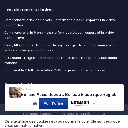
Les derniers articles
Comprendre le 16/9 en pixels : le format clé pour l’esport et la vidéo
compétitive
Comprendre le 16:9 en pixels : le format clé pour l’esport et la vidéo
compétitive
Flow, tilt et micro-décisions : la psychologie de la performance arrive
enfin dans les gaming houses
CDD esportif, agents, mineurs : ce que le droit français n'a pas encore
tranché
Comment le « full h » redéfinit l’affichage esport de haut niveau
Esport Insiders
ErGear
Bureau Assis Debout, Bureau Electrique Réglable en Hauteur avec Panneau Intelligent à 4 Mémoires et Plateau en Deux Parties (Noir, 160 x 80 cm) 160 x 80 cm Noir
🔥
Voir l'offre
Mentions légales
Politique de confidentialité
© Esport Insiders 2026
Ce site utilise des cookies et vous donne le contrôle sur ceux que
vous souhaitez activer