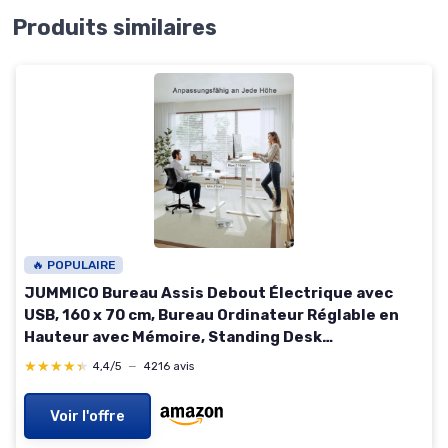
Produits similaires
🔥 POPULAIRE
JUMMICO Bureau Assis Debout Électrique avec
USB, 160 x 70 cm, Bureau Ordinateur Réglable en
Hauteur avec Mémoire, Standing Desk
Ergonomique pour Bureau et Télétravail, Blanco
★★★★★
★★★★★
4,4/5
—
4216 avis
Blanc 160 x 70 cm
Voir l'offre