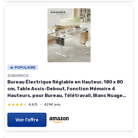
🔥 POPULAIRE
SONGMICS
Bureau Électrique Réglable en Hauteur, 180 x 80
cm, Table Assis-Debout, Fonction Mémoire 4
Hauteurs, pour Bureau, Télétravail, Blanc Nuage
LSD138W01 180 x 80 cm Blanc Nuage
★★★★★
★★★★★
4,4/5
—
4294 avis
Voir l'offre