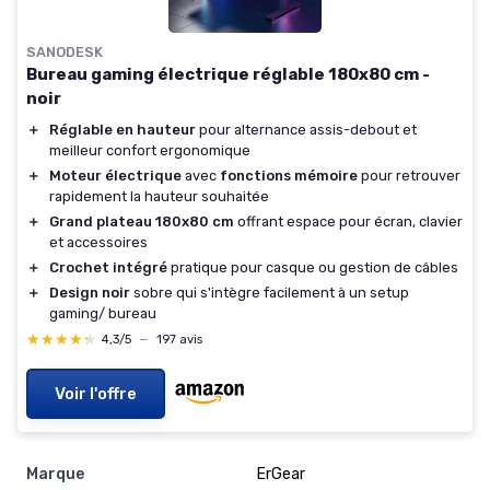
SANODESK
Bureau gaming électrique réglable 180x80 cm -
noir
＋
Réglable en hauteur
pour alternance assis-debout et
meilleur confort ergonomique
＋
Moteur électrique
avec
fonctions mémoire
pour retrouver
rapidement la hauteur souhaitée
＋
Grand plateau 180x80 cm
offrant espace pour écran, clavier
et accessoires
＋
Crochet intégré
pratique pour casque ou gestion de câbles
＋
Design noir
sobre qui s'intègre facilement à un setup
gaming/ bureau
★★★★★
★★★★★
4,3/5
—
197 avis
Voir l'offre
Marque
ErGear