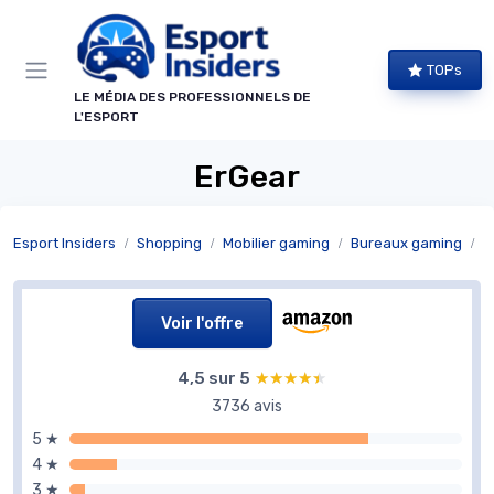
Panneau de gestion des cookies
TOPs
LE MÉDIA DES PROFESSIONNELS DE
L'ESPORT
ErGear
Esport Insiders
Shopping
Mobilier gaming
Bureaux gaming
B
Voir l'offre
4,5 sur 5
★★★★★
★★★★★
3736 avis
5 ★
4 ★
3 ★