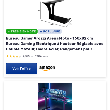
⭐ TRÈS BIEN NOTÉ
🔥 POPULAIRE
Bureau Gamer Arozzi Arena Moto - 160x82 cm
Bureau Gaming Électrique à Hauteur Réglable avec
Double Moteur, Cadre Acier, Rangement pour
Câbles - Tapis de Souris Lavable Intégral - Noir
★★★★★
★★★★★
4,5/5
—
1204 avis
Intense Pure Black
Voir l'offre