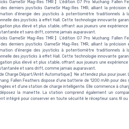
cks GameSir Mag-Res TMR】L'édition G7 Pro Wuchang: Fallen Fe
des derniers joysticks GameSir Mag-Res TMR, alliant la précision e
ation d'énergie des joysticks à potentiomètre traditionnels à la
nnelle des joysticks à effet Hall. Cette technologie innovante garan
ogation plus élevé et plus stable, offrant aux joueurs une expérience
instantanée et sans drift, comme jamais auparavant.
cks GameSir Mag-Res TMR】L'édition G7 Pro Wuchang: Fallen Fe
des derniers joysticks GameSir Mag-Res TMR, alliant la précision e
ation d'énergie des joysticks à potentiomètre traditionnels à la
nnelle des joysticks à effet Hall. Cette technologie innovante garan
ogation plus élevé et plus stable, offrant aux joueurs une expérience
instantanée et sans drift, comme jamais auparavant.
de Charge Départ/Arrêt Automatique】Ne attendez plus pour jouer. L
ang: Fallen Feathers dispose d'une batterie de 1200 mAh pour des 
ongées et d'une station de charge intelligente. Elle commence à char
déposez la manette. La station comprend également un compa
t intégré pour conserver en toute sécurité le récepteur sans fil ou