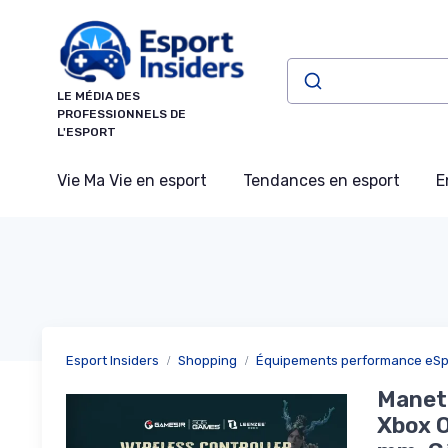
Panneau de gestion des cookies
LE MÉDIA DES
PROFESSIONNELS DE
L'ESPORT
Vie Ma Vie en esport
Tendances en esport
E
Esport Insiders
Shopping
Équipements performance eSp
Manett
Xbox O