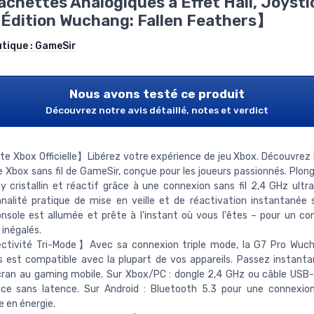
chettes Analogiques à Effet Hall, Joysti
dition Wuchang: Fallen Feathers】
utique :
GameSir
Nous avons testé ce produit
Découvrez notre avis détaillé, notes et verdict
 Xbox Officielle】Libérez votre expérience de jeu Xbox. Découvrez 
Xbox sans fil de GameSir, conçue pour les joueurs passionnés. Plon
 cristallin et réactif grâce à une connexion sans fil 2,4 GHz ultra
nalité pratique de mise en veille et de réactivation instantanée s
nsole est allumée et prête à l'instant où vous l'êtes – pour un co
 inégalés.
tivité Tri-Mode】Avec sa connexion triple mode, la G7 Pro Wucha
s est compatible avec la plupart de vos appareils. Passez instan
cran au gaming mobile. Sur Xbox/PC : dongle 2,4 GHz ou câble USB
nce sans latence. Sur Android : Bluetooth 5.3 pour une connexio
 en énergie.