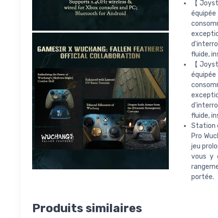
【Joysti
équipée 
consomm
exceptio
d'interr
fluide, 
【Joysti
équipée 
consomm
exceptio
d'interr
fluide, 
Station 
Pro Wuch
jeu prol
vous y 
rangemen
portée.
Produits similaires