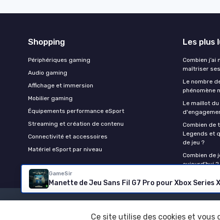
Shopping
Les plus 
Périphériques gaming
Combien j’ai
maîtriser se
Audio gaming
Le nombre de
Affichage et immersion
phénomène m
Mobilier gaming
Le maillot du
Équipements performance eSport
d'engagement
Streaming et création de contenu
Combien de 
Legends et q
Connectivité et accessoires
de jeu ?
Matériel eSport par niveau
Combien de jo
aujourd'hui ?
GameSir
Ce site utilise des cookies et vous