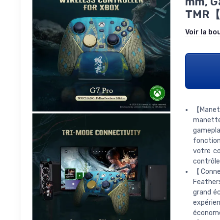
mm, Gâ
TMR【É
Voir la bo
【Manette
manette 
gameplay
fonction
votre co
contrôle
【Connec
Feather
grand é
expérie
économe