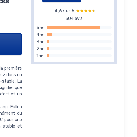
cks
4,6 sur 5
★★★★★
★★★★★
304 avis
5 ★
4 ★
3 ★
2 ★
1 ★
la première
gez dans un
-stable. La
ignifie que
nfort et un
ng: Fallen
tanément du
-C pour une
n stable et