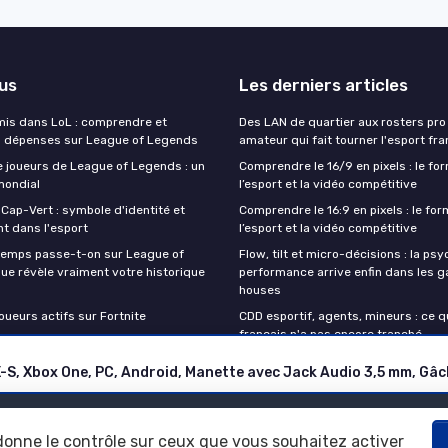
lus
Les derniers articles
 mis dans LoL : comprendre et
Des LAN de quartier aux rosters pro 
s dépenses sur League of Legends
amateur qui fait tourner l'esport fra
 joueurs de League of Legends : un
Comprendre le 16/9 en pixels : le fo
ondial
l’esport et la vidéo compétitive
 Cap-Vert : symbole d'identité et
Comprendre le 16:9 en pixels : le for
 dans l'esport
l’esport et la vidéo compétitive
temps passe-t-on sur League of
Flow, tilt et micro-décisions : la psy
ue révèle vraiment votre historique
performance arrive enfin dans les 
houses
ueurs actifs sur Fortnite
CDD esportif, agents, mineurs : ce qu
français n'a pas encore tranché
Mentions légales
Politique de confidentialité
 donne le contrôle sur ceux que vous souhaitez activer
© Esport Insiders 2026