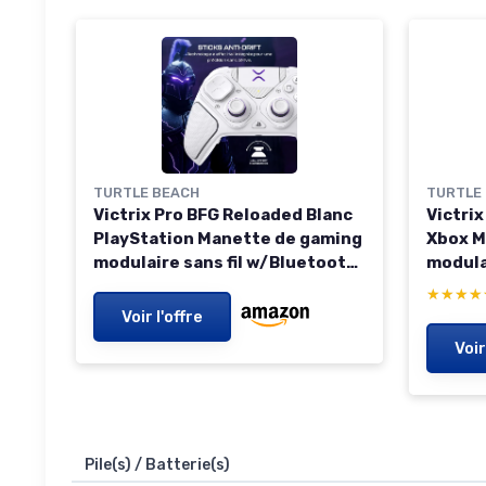
TURTLE BEACH
TURTLE
Victrix Pro BFG Reloaded Blanc
Victri
PlayStation Manette de gaming
Xbox M
modulaire sans fil w/Bluetooth,
modula
module Fightpad et effet Hall
module
★★★★
★★★★
pour PlayStation 5, PlayStation
pour Xb
Voir l'offre
4 et PC
One et
Voir
Pile(s) / Batterie(s)