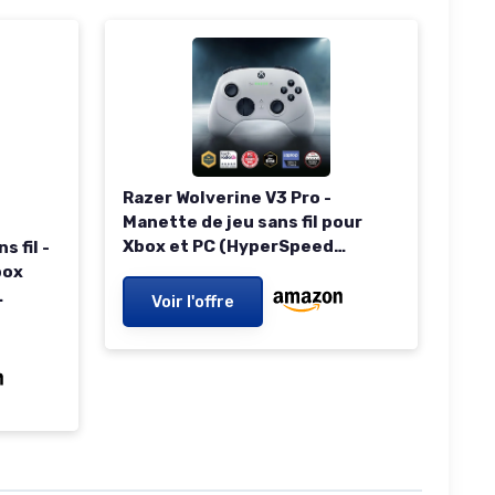
Razer Wolverine V3 Pro -
Manette de jeu sans fil pour
Xbox et PC (HyperSpeed
 fil -
Wireless, Mecha Tactile Action
box
Buttons, Anti-drift Hall Effect
Voir l'offre
analog thumbstic sticks, haptic
ticks
vibrations) Blanc Wolverine V3
sement
Pro - Xbox Blanc
less