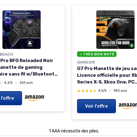
 BEACH
⭐ TRÈS BIEN NOTÉ
x Pro BFG Reloaded Noir
GAMESIR
anette de gaming
G7 Pro Manette de jeu sans
ire sans fil w/Bluetooth,
Licence officielle pour X
 Fightpad et effet Hall
Series X-S, Xbox One, PC
★
★
4,3/5
—
253 avis
ox Series X et S, Xbox
Windows et Android, joys
★★★★★
★★★★★
4,5/5
—
943 avis
 PC
TMR, taux de rafraîchis
 l'offre
de 1000 Hz - Édition Zen
Voir l'offre
Zone Zero
1 AAA nécessite des piles.