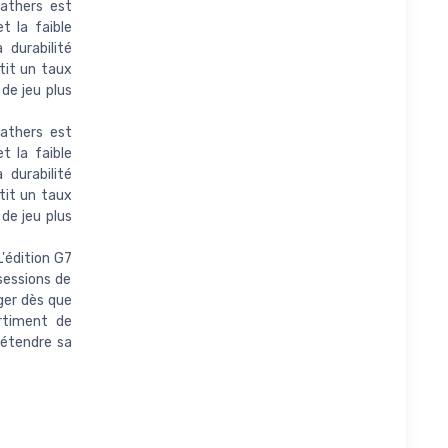
athers est
t la faible
 durabilité
tit un taux
 de jeu plus
athers est
t la faible
 durabilité
tit un taux
 de jeu plus
'édition G7
sessions de
ger dès que
rtiment de
 étendre sa