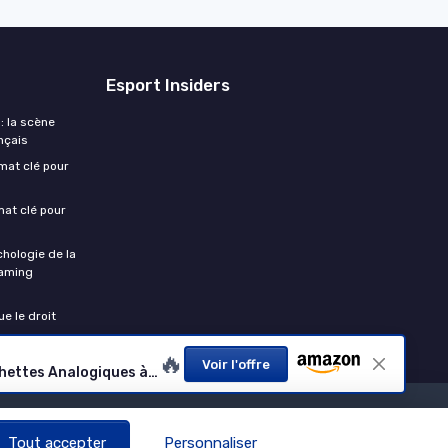
Esport Insiders
: la scène
nçais
rmat clé pour
mat clé pour
chologie de la
gaming
e le droit
🔥
Voir l'offre
Manette de Jeu Sans Fil G7 Pro pour Xbox Series X-S, Xbox One, PC, Android, Manette avec Jack Audio 3,5 mm, Gâchettes Analogiques à Effet Hall, Joysticks TMR【Édition Wuchang: Fallen Feathers】
Tout accepter
Personnaliser