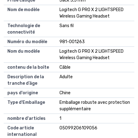
Prise casque
Jack 3,5 mm
Nom de modèle
Logitech G PRO X 2 LIGHTSPEED
Wireless Gaming Headset
Technologie de
Sans fil
connectivité
Numéro du modèle
981-001263
Nom du modèle
Logitech G PRO X 2 LIGHTSPEED
Wireless Gaming Headset
contenu de la boîte
Câble
Description de la
Adulte
tranche d’âge
pays d'origine
Chine
Type d'Emballage
Emballage robuste avec protection
supplémentaire
nombre d'articles
1
Code article
05099206109056
international