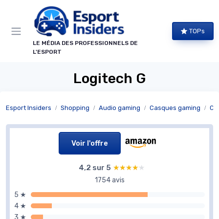
Panneau de gestion des cookies
TOPs
LE MÉDIA DES PROFESSIONNELS DE
L'ESPORT
Logitech G
Esport Insiders
Shopping
Audio gaming
Casques gaming
Ca
Voir l'offre
4,2 sur 5
★★★★★
★★★★★
1754 avis
5 ★
4 ★
3 ★