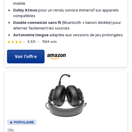
mobile
＋
Dolby Atmos
pour un rendu sonore immersif sur appareils
compatibles
＋
Double connexion sans fil
(Bluetooth + liaison dédiée) pour
alterner facilement les sources
＋
Autonomie longue
adaptée aux sessions de jeu prolongées
★★★★★
★★★★★
4,3/5
—
1524 avis
Voir l'offre
🔥 POPULAIRE
JBL