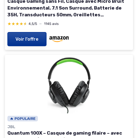
Casque Gaming sans Fil, Casque avec Micro Bruit
Environnemental, 7.1 Son Surround, Batterie de
35H, Transducteurs 50mm, Oreillettes
Respirantes, Casque Gamer pour Ps5 PC Ps4
★★★★★
★★★★★
4,5/5
—
1145 avis
Switch noir
Voir l'offre
🔥 POPULAIRE
JBL
Quantum 100X – Casque de gaming filaire – avec