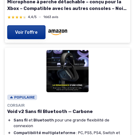
Microphone à perche détachable – conçu pour la
Xbox – Compatible avec les autres consoles – Noir
et Vert JBLQ100XBLKGRN Noir/Vert
★★★★★
★★★★★
4,4/5
—
1663 avis
Voir l'offre
🔥 POPULAIRE
CORSAIR
Void v2 Sans fil Bluetooth — Carbone
＋
Sans fil
et
Bluetooth
pour une grande flexibilité de
connexion
＋
Compatibilité multiplateforme
: PC, PS5, PS4, Switch et