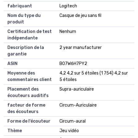
fabriquant
Logitech
Nom du type du
Casque de jeu sans fil
produit
Certification de test
Nenhum
indépendante
Description de la
2 year manufacturer
garantie
ASIN
B07W6H7PY2
Moyenne des
4,2 4,2 sur 5 étoiles (1 754) 4,2 sur
commentaires client
5 étoiles
Placement des
Supra-auriculaire
écouteurs auditifs
facteur de forme
Circum-Auriculaire
des écouteurs
Forme de l'écouteur
Circum-aural
Thème
Jeu vidéo