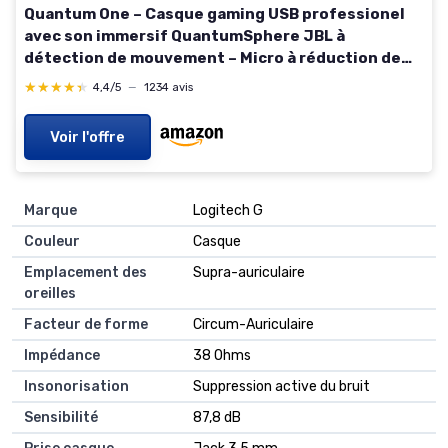
Quantum One – Casque gaming USB professionel
avec son immersif QuantumSphere JBL à
détection de mouvement – Micro à réduction de
bruit – Compatible avec PC, Playstation, Xbox –
★★★★★
★★★★★
4,4/5
—
1234 avis
Noir
Voir l'offre
Marque
Logitech G
Couleur
Casque
Emplacement des
Supra-auriculaire
oreilles
Facteur de forme
Circum-Auriculaire
Impédance
38 Ohms
Insonorisation
Suppression active du bruit
Sensibilité
87,8 dB