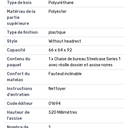
Type de bois
‎Polyuréthane
Matériau de la
‎Polyester
partie
supérieure
Type de finition
‎plastique
Style
‎Without headrest
Capacité
‎66 x 64 x 92
Contenu du
‎1 x Chaise de bureau Steelcase Series 1
paquet
avec résille dossier et assise noires
Confort du
‎Fauteuil inclinable
matelas
Instructions
‎Nettoyer
d'entretien
Code éditeur
‎O1694
Hauteur de
‎520 Millimètres
l'assise
Nombre de
‎1