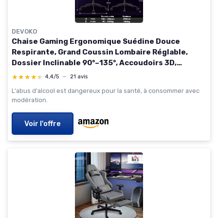
DEVOKO
Chaise Gaming Ergonomique Suédine Douce
Respirante, Grand Coussin Lombaire Réglable,
Dossier Inclinable 90°–135°, Accoudoirs 3D,
Fauteuil Gamer Haut de Gamme, Marron Cognac
★★★★★
★★★★★
4,4/5
—
21 avis
Marron Cognac Suédine
L'abus d'alcool est dangereux pour la santé, à consommer avec
modération.
Voir l'offre