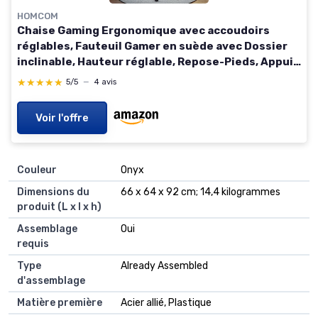
HOMCOM
Chaise Gaming Ergonomique avec accoudoirs
réglables, Fauteuil Gamer en suède avec Dossier
inclinable, Hauteur réglable, Repose-Pieds, Appui-
tête, Soutien Lombaire et pivotant à 360°, Gris
★★★★★
★★★★★
5/5
—
4 avis
Voir l'offre
Couleur
‎Onyx
Dimensions du
‎66 x 64 x 92 cm; 14,4 kilogrammes
produit (L x l x h)
Assemblage
‎Oui
requis
Type
‎Already Assembled
d'assemblage
Matière première
‎Acier allié, Plastique