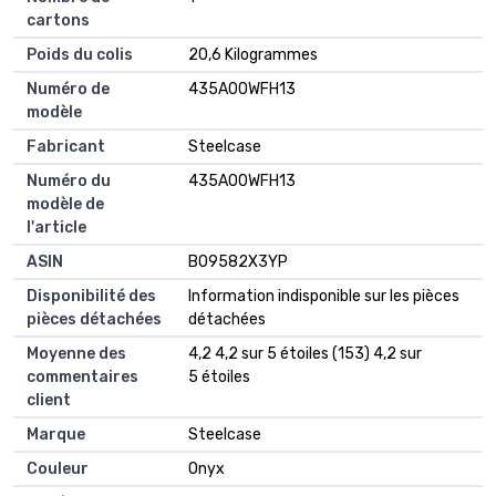
cartons
Poids du colis
‎20,6 Kilogrammes
Numéro de
‎435A00WFH13
modèle
Fabricant
‎Steelcase
Numéro du
‎435A00WFH13
modèle de
l'article
ASIN
‎B09582X3YP
Disponibilité des
‎Information indisponible sur les pièces
pièces détachées
détachées
Moyenne des
4,2 4,2 sur 5 étoiles (153) 4,2 sur
commentaires
5 étoiles
client
Marque
Steelcase
Couleur
Onyx