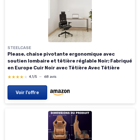
STEELCASE
Please, chaise pivotante ergonomique avec
soutien lombaire et têtière réglable Noir; Fabriqué
en Europe Cuir Noir avec Têtière Avec Têtière
★★★★★
★★★★★
4,1/5
—
68 avis
Voir l'offre