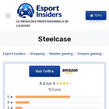
Panneau de gestion des cookies
TOPs
LE MÉDIA DES PROFESSIONNELS DE
L'ESPORT
Steelcase
Esport Insiders
Shopping
Mobilier gaming
Chaises gaming
C
Voir l'offre
4,2 sur 5
★★★★★
★★★★★
153 avis
5 ★
4 ★
3 ★