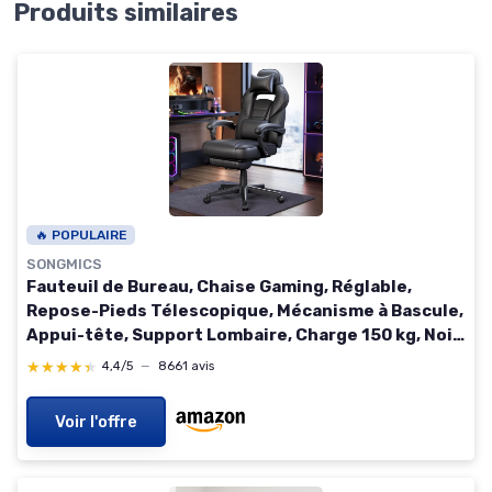
Produits similaires
🔥 POPULAIRE
SONGMICS
Fauteuil de Bureau, Chaise Gaming, Réglable,
Repose-Pieds Télescopique, Mécanisme à Bascule,
Appui-tête, Support Lombaire, Charge 150 kg, Noir
d'encre OBG073B05 Encre Noire
★★★★★
★★★★★
4,4/5
—
8661 avis
Voir l'offre