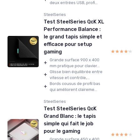
deux entrées USB, profi...
SteelSeries
Test SteelSeries QcK XL
Performance Balance :
le grand tapis simple et
efficace pour setup
★★★★★
★★★★★
gaming
Grande surface 900 x 400
+
mm pratique pour clavier...
Glisse bien équilibrée entre
+
vitesse et contrôle,...
Bords cousus de profil bas
+
qui améliorent claireme...
SteelSeries
Test SteelSeries QcK
Grand Blanc : le tapis
simple qui fait le job
pour le gaming
★★★★★
★★★★★
Grande surface 450 x 400