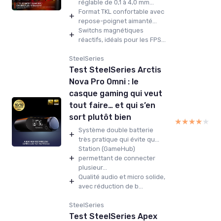
réglable de 0,1 à 4,0 mm...
Format TKL confortable avec
+
repose-poignet aimanté...
Switchs magnétiques
+
réactifs, idéals pour les FPS...
SteelSeries
Test SteelSeries Arctis
Nova Pro Omni : le
casque gaming qui veut
tout faire… et qui s’en
sort plutôt bien
★★★★★
★★★★★
Système double batterie
+
très pratique qui évite qu...
Station (GameHub)
+
permettant de connecter
plusieur...
Qualité audio et micro solide,
+
avec réduction de b...
SteelSeries
Test SteelSeries Apex