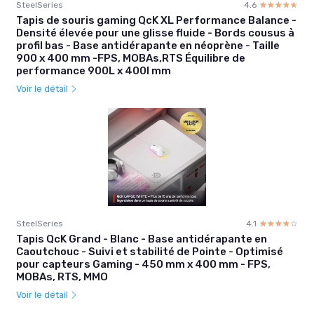
SteelSeries
4.6
☆☆☆☆☆
★★★★★
Tapis de souris gaming QcK XL Performance Balance -
Densité élevée pour une glisse fluide - Bords cousus à
profil bas - Base antidérapante en néoprène - Taille
900 x 400 mm -FPS, MOBAs,RTS Équilibre de
performance 900L x 400l mm
Voir le détail
SteelSeries
4.1
☆☆☆☆☆
★★★★★
Tapis QcK Grand - Blanc - Base antidérapante en
Caoutchouc - Suivi et stabilité de Pointe - Optimisé
pour capteurs Gaming - 450 mm x 400 mm - FPS,
MOBAs, RTS, MMO
Voir le détail