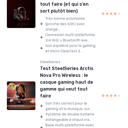
tout faire (et qui s’en
sort plutôt bien)
★★★★★
★★★★★
Très bonne autonomie
+
(proche des 60h) avec
charge...
Connexion multi-plateforme
+
2,4 GHz + Bluetooth ave...
Son équilibré pour le gaming
+
et micro ClearCast 2....
SteelSeries
Test SteelSeries Arctis
Nova Pro Wireless : le
casque gaming haut de
gamme qui veut tout
★★★★★
★★★★★
faire
Son très correct pour le
+
gaming et la musique, sur...
Système de double batterie
+
échangeable à chaud vra...
Base multi-plateforme avec
+