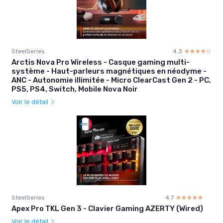
SteelSeries
4.3
☆☆☆☆☆
★★★★★
Arctis Nova Pro Wireless - Casque gaming multi-
système - Haut-parleurs magnétiques en néodyme -
ANC - Autonomie illimitée - Micro ClearCast Gen 2 - PC,
PS5, PS4, Switch, Mobile Nova Noir
Voir le détail
SteelSeries
4.7
☆☆☆☆☆
★★★★★
Apex Pro TKL Gen 3 - Clavier Gaming AZERTY (Wired)
Voir le détail