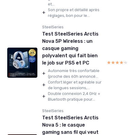
et...
Son propre et détaillé après
+
réglages, bon pour le...
SteelSeries
Test SteelSeries Arctis
Nova 5P Wireless : un
casque gaming
polyvalent qui fait bien
★★★★★
★★★★★
le job sur PS5 et PC
Autonomie très confortable
+
(proche des 60h annoncé...
Confort léger et agréable sur
+
de longues sessions,...
Double connexion 2,4 GHz +
+
Bluetooth pratique pour...
SteelSeries
Test SteelSeries Arctis
Nova 5 : le casque
gaming sans fil qui veut