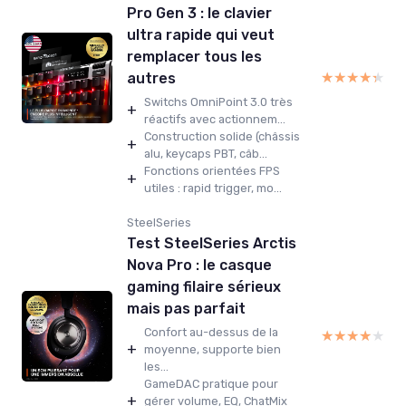
Pro Gen 3 : le clavier
ultra rapide qui veut
remplacer tous les
★★★★★
★★★★★
autres
Switchs OmniPoint 3.0 très
+
réactifs avec actionnem...
Construction solide (châssis
+
alu, keycaps PBT, câb...
Fonctions orientées FPS
+
utiles : rapid trigger, mo...
SteelSeries
Test SteelSeries Arctis
Nova Pro : le casque
gaming filaire sérieux
mais pas parfait
Confort au-dessus de la
★★★★★
★★★★★
+
moyenne, supporte bien
les...
GameDAC pratique pour
+
gérer volume, EQ, ChatMix