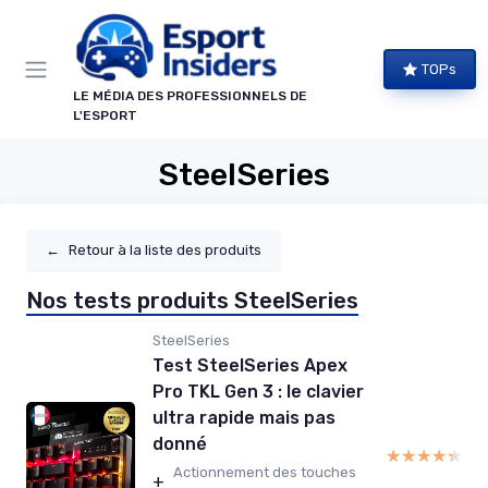
Panneau de gestion des cookies
TOPs
LE MÉDIA DES PROFESSIONNELS DE
L'ESPORT
SteelSeries
←
Retour à la liste des produits
Nos tests produits SteelSeries
SteelSeries
Test SteelSeries Apex
Pro TKL Gen 3 : le clavier
ultra rapide mais pas
donné
★★★★★
★★★★★
Actionnement des touches
+