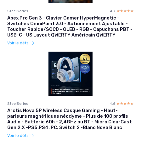
SteelSeries
4.7
☆☆☆☆☆
★★★★★
Apex Pro Gen 3 - Clavier Gamer HyperMagnetic -
Switches OmniPoint 3.0 - Actionnement Ajustable -
Toucher Rapide/SOCD - OLED - RGB - Capuchons PBT -
USB-C - US Layout QWERTY Américain QWERTY
Voir le détail
SteelSeries
4.6
☆☆☆☆☆
★★★★★
Arctis Nova 5P Wireless Casque Gaming - Haut-
parleurs magnétiques néodyme - Plus de 100 profils
Audio - Batterie 60h - 2,4GHz ou BT - Micro ClearCast
Gen 2.X -PS5,PS4, PC, Switch 2 -Blanc Nova Blanc
Voir le détail