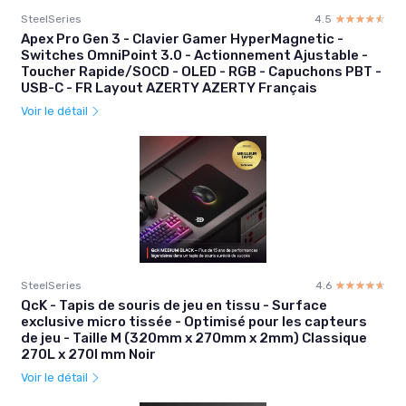
SteelSeries
4.5
☆☆☆☆☆
★★★★★
Apex Pro Gen 3 - Clavier Gamer HyperMagnetic -
Switches OmniPoint 3.0 - Actionnement Ajustable -
Toucher Rapide/SOCD - OLED - RGB - Capuchons PBT -
USB-C - FR Layout AZERTY AZERTY Français
Voir le détail
SteelSeries
4.6
☆☆☆☆☆
★★★★★
QcK - Tapis de souris de jeu en tissu - Surface
exclusive micro tissée - Optimisé pour les capteurs
de jeu - Taille M (320mm x 270mm x 2mm) Classique
270L x 270l mm Noir
Voir le détail