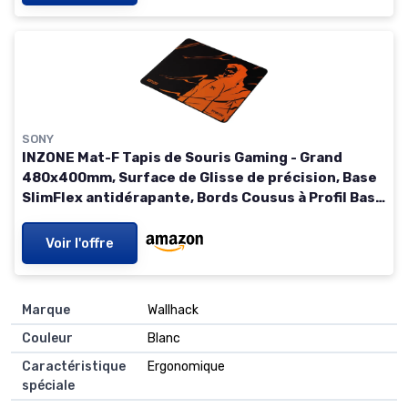
SONY
INZONE Mat-F Tapis de Souris Gaming - Grand
480x400mm, Surface de Glisse de précision, Base
SlimFlex antidérapante, Bords Cousus à Profil Bas,
Contrôle FPS, Antidérapant, PC Gaming - Orange
INZONE Tapis de souris 6 mm
Voir l'offre
Marque
Wallhack
Couleur
Blanc
Caractéristique
Ergonomique
spéciale