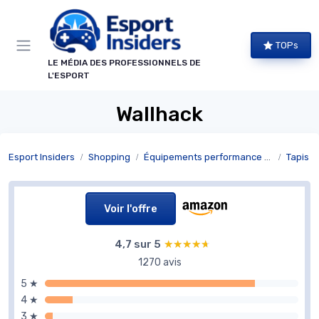
Panneau de gestion des cookies
TOPs
LE MÉDIA DES PROFESSIONNELS DE
L'ESPORT
Wallhack
Esport Insiders
Shopping
Équipements performance eSport
Tapis d
Voir l'offre
4,7 sur 5
★★★★★
★★★★★
1270 avis
5 ★
4 ★
3 ★