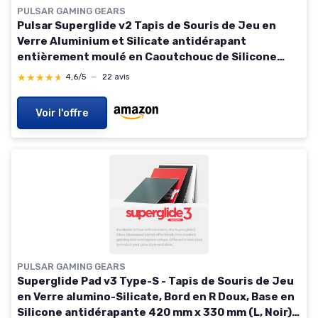
PULSAR GAMING GEARS
Pulsar Superglide v2 Tapis de Souris de Jeu en
Verre Aluminium et Silicate antidérapant
entièrement moulé en Caoutchouc de Silicone
Haute densité 41,9 x 33 cm (L, Blanc)
★★★★★
★★★★★
4,6/5
—
22 avis
Voir l'offre
PULSAR GAMING GEARS
Superglide Pad v3 Type-S - Tapis de Souris de Jeu
en Verre alumino-Silicate, Bord en R Doux, Base en
Silicone antidérapante 420 mm x 330 mm (L, Noir)