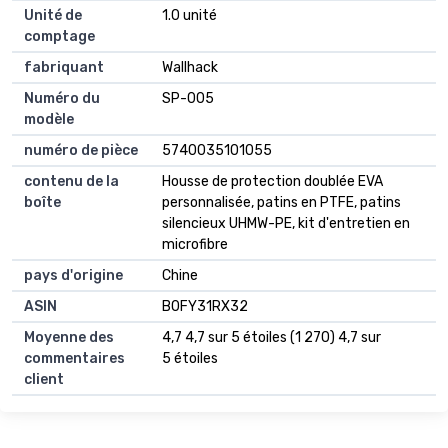
Unité de
1.0 unité
comptage
fabriquant
Wallhack
Numéro du
SP-005
modèle
numéro de pièce
5740035101055
contenu de la
Housse de protection doublée EVA
boîte
personnalisée, patins en PTFE, patins
silencieux UHMW-PE, kit d'entretien en
microfibre
pays d'origine
Chine
ASIN
B0FY31RX32
Moyenne des
4,7 4,7 sur 5 étoiles (1 270) 4,7 sur
commentaires
5 étoiles
client