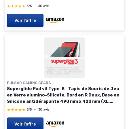
noir 420L x 330l mm
★★★★★
★★★★★
5/5
—
30 avis
Voir l'offre
PULSAR GAMING GEARS
Superglide Pad v3 Type-S - Tapis de Souris de Jeu
en Verre alumino-Silicate, Bord en R Doux, Base en
Silicone antidérapante 490 mm x 420 mm (XL,
Blanc) blanc 490L x 420l mm
★★★★★
★★★★★
5/5
—
30 avis
Voir l'offre