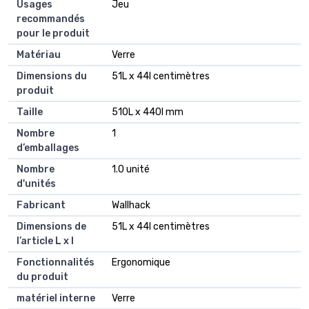
Usages
Jeu
recommandés
pour le produit
Matériau
Verre
Dimensions du
51L x 44l centimètres
produit
Taille
510L x 440l mm
Nombre
1
d’emballages
Nombre
1.0 unité
d'unités
Fabricant
Wallhack
Dimensions de
51L x 44l centimètres
l’article L x l
Fonctionnalités
Ergonomique
du produit
matériel interne
Verre