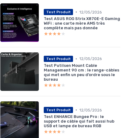
•
12/05/2026
Test Produit
Test ASUS ROG Strix X870E-E Gaming
WiFi : une carte mère AM5 très
complète mais pas donnée
★★★★★
★★★★★
•
12/05/2026
Test Produit
Test Putilsen Mount Cable
Management 90 cm : le range-câbles
qui met enfin un peu d’ordre sous le
bureau
★★★★★
★★★★★
•
12/05/2026
Test Produit
Test ENHANCE Bungee Pro : le
support de câble qui fait aussi hub
USB et lampe de bureau RGB
★★★★★
★★★★★