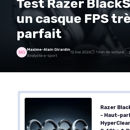
Test Razer BlackS
un casque FPS trè
parfait
Maxime-Alain Girardin
12 mai 2026
1 min de lecture
Analyste e-sport
Razer Blac
- Haut-par
HyperClear