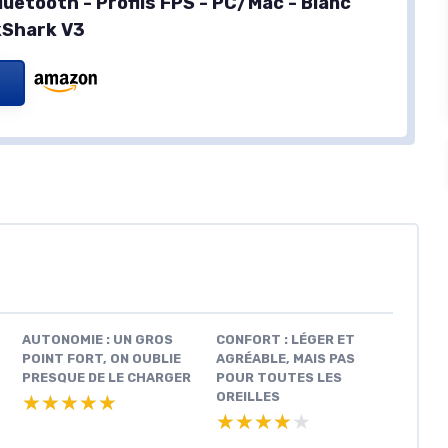
luetooth - Profils FPS - PC/Mac - Blanc
kShark V3
AUTONOMIE : UN GROS
CONFORT : LÉGER ET
POINT FORT, ON OUBLIE
AGRÉABLE, MAIS PAS
PRESQUE DE LE CHARGER
POUR TOUTES LES
OREILLES
★★★★★
★★★★★
★★★★★
★★★★★