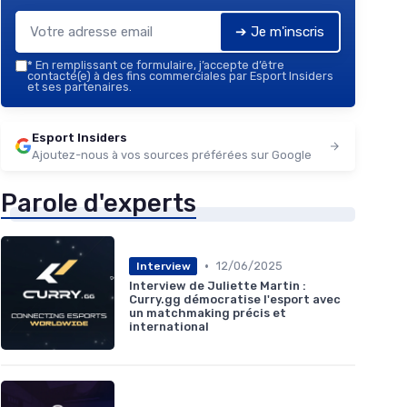
➔ Je m'inscris
*
En remplissant ce formulaire, j’accepte d’être
contacté(e) à des fins commerciales par Esport Insiders
et ses partenaires.
Esport Insiders
Ajoutez-nous à vos sources préférées sur Google
Parole d'experts
•
12/06/2025
Interview
Interview de Juliette Martin :
Curry.gg démocratise l'esport avec
un matchmaking précis et
international