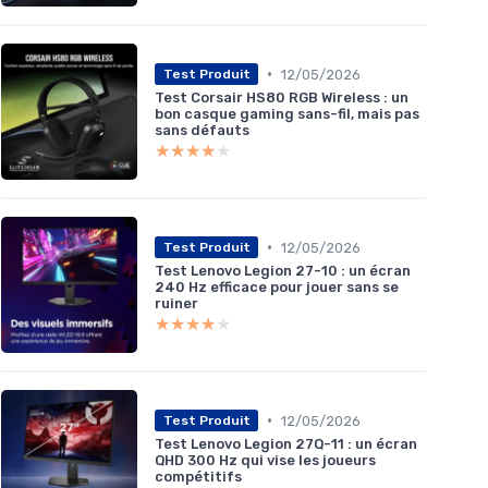
•
12/05/2026
Test Produit
Test Corsair HS80 RGB Wireless : un
bon casque gaming sans-fil, mais pas
sans défauts
★★★★★
★★★★★
•
12/05/2026
Test Produit
Test Lenovo Legion 27-10 : un écran
240 Hz efficace pour jouer sans se
ruiner
★★★★★
★★★★★
•
12/05/2026
Test Produit
Test Lenovo Legion 27Q-11 : un écran
QHD 300 Hz qui vise les joueurs
compétitifs