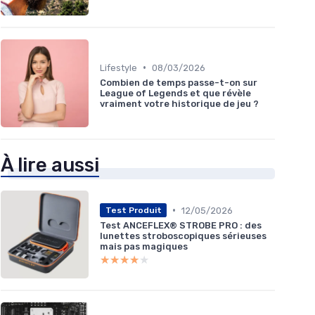
•
Lifestyle
08/03/2026
Combien de temps passe-t-on sur
League of Legends et que révèle
vraiment votre historique de jeu ?
À lire aussi
•
12/05/2026
Test Produit
Test ANCEFLEX® STROBE PRO : des
lunettes stroboscopiques sérieuses
mais pas magiques
★★★★★
★★★★★