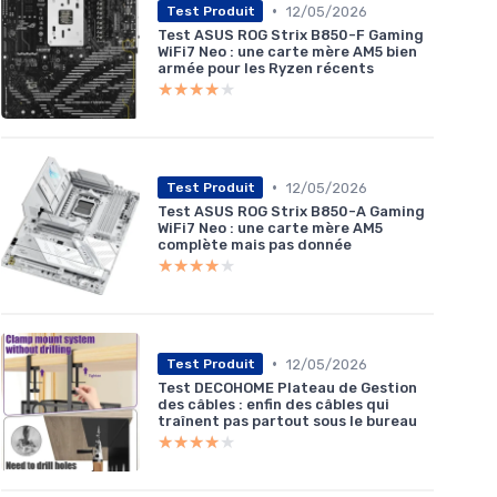
•
12/05/2026
Test Produit
Test ASUS ROG Strix B850-F Gaming
WiFi7 Neo : une carte mère AM5 bien
armée pour les Ryzen récents
★★★★★
★★★★★
•
12/05/2026
Test Produit
Test ASUS ROG Strix B850-A Gaming
WiFi7 Neo : une carte mère AM5
complète mais pas donnée
★★★★★
★★★★★
•
12/05/2026
Test Produit
Test DECOHOME Plateau de Gestion
des câbles : enfin des câbles qui
traînent pas partout sous le bureau
★★★★★
★★★★★