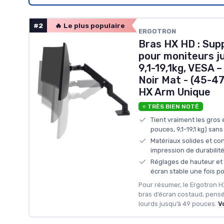
#2
🔥 Le plus populaire
ERGOTRON
Bras HX HD : Sup
pour moniteurs j
9,1-19,1kg, VESA 
Noir Mat - (45-4
HX Arm Unique
⭐ TRÈS BIEN NOTÉ
Tient vraiment les gros 
pouces, 9,1-19,1 kg) sans
Matériaux solides et co
impression de durabilit
Réglages de hauteur et 
écran stable une fois p
Pour résumer, le Ergotron H
bras d’écran costaud, pensé
lourds jusqu’à 49 pouces.
Vo