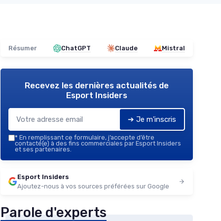
Résumer
ChatGPT
Claude
Mistral
Recevez les dernières actualités de
Esport Insiders
➔ Je m'inscris
*
En remplissant ce formulaire, j’accepte d’être
contacté(e) à des fins commerciales par Esport Insiders
et ses partenaires.
Esport Insiders
Ajoutez-nous à vos sources préférées sur Google
Parole d'experts