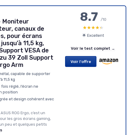
8.7
/10
 Moniteur
★★★★★
★★★★★
teur, canaux de
s, pour écrans
🌟 Excellent
 jusqu'à 11,5 kg,
Voir le test complet →
 Support VESA de
zu 39 Zoll Support
Voir l'offre
Ergo Arm
métal, capable de supporter
à 11,5 kg
fois réglé, l’écran ne
n position
grée et design cohérent avec
r ASUS ROG Ergo, c’est un
pour les gros écrans gaming,
 un peu et quelques petits
us