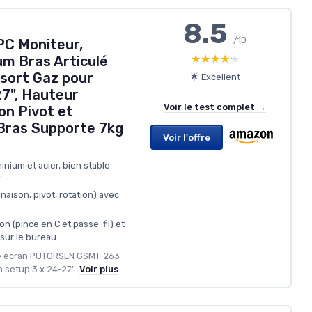
8.5
/10
PC Moniteur,
★★★★★
★★★★★
m Bras Articulé
sort Gaz pour
🌟 Excellent
27", Hauteur
Voir le test complet →
on Pivot et
 Bras Supporte 7kg
Voir l'offre
inium et acier, bien stable
'
naison, pivot, rotation) avec
n (pince en C et passe-fil) et
 sur le bureau
le écran PUTORSEN GSMT-263
n setup 3 x 24-27''.
Voir plus