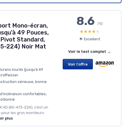
8.6
/10
port Mono-écran,
★★★★★
★★★★★
usqu'à 49 Pouces,
– Pivot Standard,
🌟 Excellent
75-224) Noir Mat
Voir le test complet →
Voir l'offre
écrans lourds (jusqu’à 49
 s’affaisser
nstruction sérieuse, bonne
é
d’inclinaison confortables,
ositionné
X HD (45-475-224), c’est un
 pour les gros moniteurs
ir plus