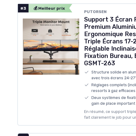
#3
💰 Meilleur prix
PUTORSEN
Support 3 Écran 
Premium Aluminiu
Ergonomique Res
Triple Écrans 17-
Réglable Inclinais
Fixation Bureau,
GSMT-263
Structure solide en alum
avec trois écrans 24-27'
Réglages complets (incli
ressorts à gaz efficaces
Deux systèmes de fixatio
gain de place important
En résumé, ce support trip
fait clairement le job pour u