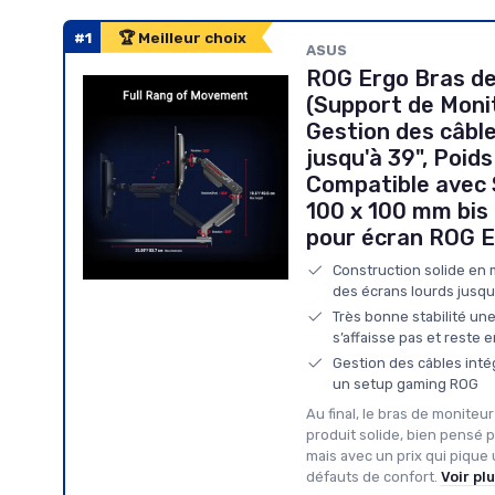
#1
🏆 Meilleur choix
ASUS
ROG Ergo Bras de
(Support de Moni
Gestion des câble
jusqu'à 39", Poids
Compatible avec
100 x 100 mm bis 
pour écran ROG 
Construction solide en 
des écrans lourds jusqu’
Très bonne stabilité une 
s’affaisse pas et reste e
Gestion des câbles inté
un setup gaming ROG
Au final, le bras de moniteu
produit solide, bien pensé 
mais avec un prix qui pique
défauts de confort.
Voir pl