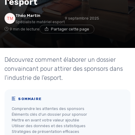
l'esport
Théo Martin
9 septembre 2025
Spécialiste matériel esport
9 min de lecture
Partager cette page
Découvrez comment élaborer un dossier
convaincant pour attirer des sponsors dans
l'industrie de l'esport.
SOMMAIRE
Comprendre les attentes des sponsors
Éléments clés d'un dossier pour sponsor
Mettre en avant votre valeur ajoutée
Utiliser des données et des statistiques
Stratégies de présentation efficaces