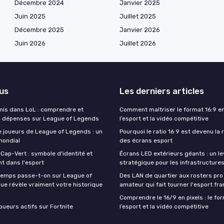
Décembre 2024
Janvier 2025
Juin 2025
Juillet 2025
Décembre 2025
Janvier 2026
Juin 2026
Juillet 2026
lus
Les derniers articles
 mis dans LoL : comprendre et
Comment maîtriser le format 16:9 en
s dépenses sur League of Legends
l’esport et la vidéo compétitive
 joueurs de League of Legends : un
Pourquoi le ratio 16 9 est devenu la
ondial
des écrans esport
 Cap-Vert : symbole d'identité et
Écrans LED extérieurs géants : un le
 dans l'esport
stratégique pour les infrastructure
temps passe-t-on sur League of
Des LAN de quartier aux rosters pro 
ue révèle vraiment votre historique
amateur qui fait tourner l'esport fra
Comprendre le 16/9 en pixels : le fo
ueurs actifs sur Fortnite
l’esport et la vidéo compétitive