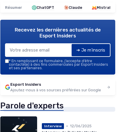
Résumer
ChatGPT
Claude
Mistral
Recevez les dernières actualités de
Esport Insiders
➔ Je m'inscris
*
En remplissant ce formulaire, j’accepte d’être
contacté(e) à des fins commerciales par Esport Insiders
et ses partenaires.
Esport Insiders
Ajoutez-nous à vos sources préférées sur Google
Parole d'experts
•
12/06/2025
Interview