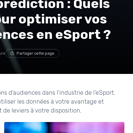
 prédiction : Quels
our optimiser vos
ences en eSport ?
ure
Partager cette page
 d'audiences dans l'industrie de l'eSport.
tiliser les données à votre avantage et
 de leviers à votre disposition.