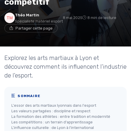
compétitif
Théo Martin
8 mai 2025
8 min de lecture
Spécialiste matériel esport
Partager cette page
Explorez les arts martiaux à Lyon et
découvrez comment ils influencent l'industrie
de l'esport.
SOMMAIRE
L'essor des arts martiaux lyonnais dans l'esport
Les valeurs partagées : discipline et respect
La formation des athlètes : entre tradition et modernité
Les compétitions : un terrain d'apprentissage
L'influence culturelle : de Lyon à l'international