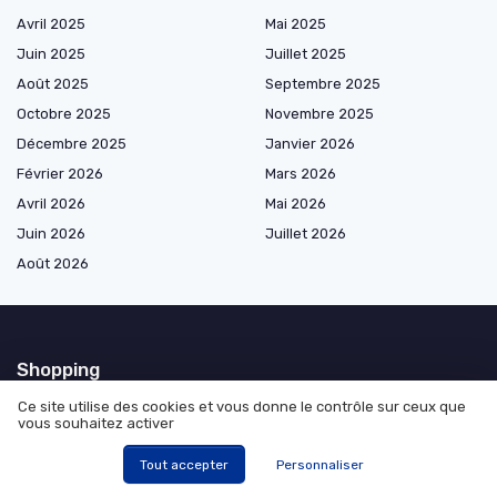
Avril 2025
Mai 2025
Juin 2025
Juillet 2025
Août 2025
Septembre 2025
Octobre 2025
Novembre 2025
Décembre 2025
Janvier 2026
Février 2026
Mars 2026
Avril 2026
Mai 2026
Juin 2026
Juillet 2026
Août 2026
Shopping
Ce site utilise des cookies et vous donne le contrôle sur ceux que
Périphériques gaming
vous souhaitez activer
Audio gaming
Tout accepter
Personnaliser
Affichage et immersion