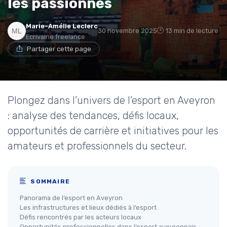
les passionnés
Marie-Amélie Leclerc
30 novembre 2025
13 min de lecture
Ecrivaine freelance
Partager cette page
Plongez dans l’univers de l’esport en Aveyron
: analyse des tendances, défis locaux,
opportunités de carrière et initiatives pour les
amateurs et professionnels du secteur.
SOMMAIRE
Panorama de l’esport en Aveyron
Les infrastructures et lieux dédiés à l’esport
Défis rencontrés par les acteurs locaux
Opportunités professionnelles dans l’esport aveyronnais