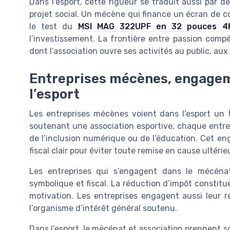
Dans l’esport, cette rigueur se traduit aussi par 
projet social. Un mécène qui finance un écran de
le test du
MSI MAG 322UPF en 32 pouces 4
l’investissement. La frontière entre passion compé
dont l’association ouvre ses activités au public, au
Entreprises mécènes, engageme
l’esport
Les entreprises mécènes voient dans l’esport un te
soutenant une association esportive, chaque entre
de l’inclusion numérique ou de l’éducation. Cet en
fiscal clair pour éviter toute remise en cause ultérie
Les entreprises qui s’engagent dans le mécénat
symbolique et fiscal. La réduction d’impôt constitue
motivation. Les entreprises engagent aussi leur ré
l’organisme d’intérêt général soutenu.
Dans l’esport, le mécénat et association prennen