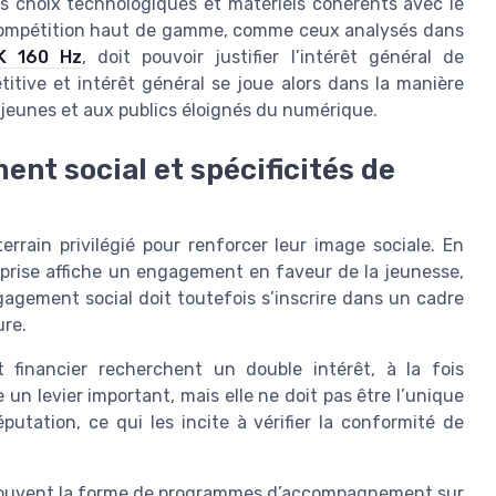
des choix technologiques et matériels cohérents avec le
 compétition haut de gamme, comme ceux analysés dans
K 160 Hz
, doit pouvoir justifier l’intérêt général de
titive et intérêt général se joue alors dans la manière
x jeunes et aux publics éloignés du numérique.
nt social et spécificités de
rrain privilégié pour renforcer leur image sociale. En
prise affiche un engagement en faveur de la jeunesse,
gagement social doit toutefois s’inscrire dans un cadre
ure.
 financier recherchent un double intérêt, à la fois
 un levier important, mais elle ne doit pas être l’unique
putation, ce qui les incite à vérifier la conformité de
t souvent la forme de programmes d’accompagnement sur