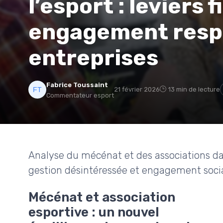
l’esport : leviers 
engagement resp
entreprises
Fabrice Toussaint
21 février 2026
13 min de lecture
Commentateur esport
Analyse du mécénat et des associations dans
gestion désintéressée et engagement soci
Mécénat et association
esportive : un nouvel