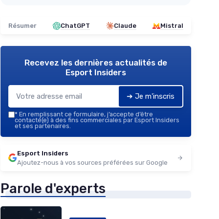
Résumer
ChatGPT
Claude
Mistral
Recevez les dernières actualités de
Esport Insiders
➔ Je m'inscris
*
En remplissant ce formulaire, j’accepte d’être
contacté(e) à des fins commerciales par Esport Insiders
et ses partenaires.
Esport Insiders
Ajoutez-nous à vos sources préférées sur Google
Parole d'experts