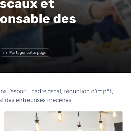
fiscaux et
onsable des
Partager cette page
 l’esport : cadre fiscal, réduction d’impôt,
al des entreprises mécènes.