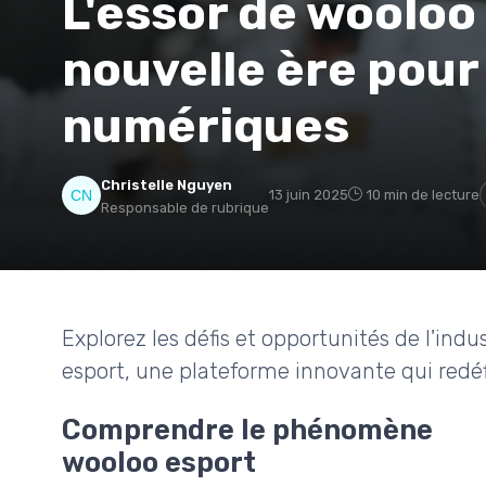
L'essor de wooloo
nouvelle ère pour
numériques
Christelle Nguyen
13 juin 2025
10 min de lecture
Responsable de rubrique
Explorez les défis et opportunités de l'indu
esport, une plateforme innovante qui redéf
Comprendre le phénomène
wooloo esport