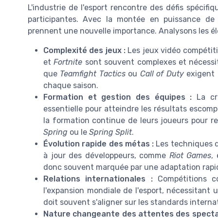
L'industrie de l'esport rencontre des défis spécifiq
participantes. Avec la montée en puissance de
prennent une nouvelle importance. Analysons les é
Complexité des jeux :
Les jeux vidéo compéti
et
Fortnite
sont souvent complexes et nécessit
que
Teamfight Tactics
ou
Call of Duty
exigent 
chaque saison.
Formation et gestion des équipes :
La cré
essentielle pour atteindre les résultats escom
la formation continue de leurs joueurs pour r
Spring
ou le
Spring Split
.
Évolution rapide des métas :
Les techniques d
à jour des développeurs, comme
Riot Games
,
donc souvent marquée par une adaptation rap
Relations internationales :
Compétitions c
l'expansion mondiale de l'esport, nécessitant 
doit souvent s'aligner sur les standards interna
Nature changeante des attentes des specta