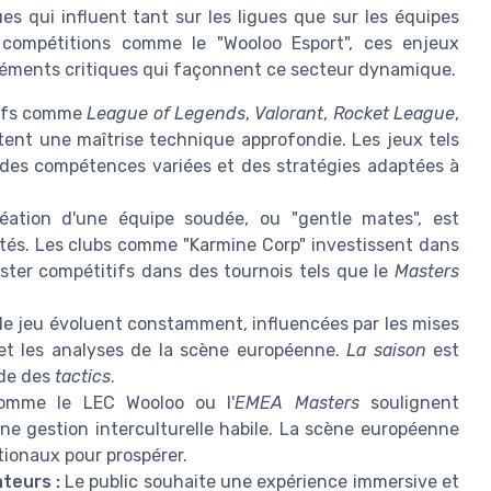
ues qui influent tant sur les ligues que sur les équipes
 compétitions comme le "Wooloo Esport", ces enjeux
léments critiques qui façonnent ce secteur dynamique.
tifs comme
League of Legends
,
Valorant
,
Rocket League
,
ent une maîtrise technique approfondie. Les jeux tels
des compétences variées et des stratégies adaptées à
ation d'une équipe soudée, ou "gentle mates", est
ptés. Les clubs comme "Karmine Corp" investissent dans
ester compétitifs dans des tournois tels que le
Masters
e jeu évoluent constamment, influencées par les mises
 et les analyses de la scène européenne.
La saison
est
ide des
tactics
.
omme le LEC Wooloo ou l'
EMEA Masters
soulignent
une gestion interculturelle habile. La scène européenne
tionaux pour prospérer.
teurs :
Le public souhaite une expérience immersive et