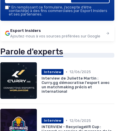
*
En remplissant ce formulaire, j’accepte d’être
contacté(e) à des fins commerciales par Esport Insiders
et ses partenaires.
Esport Insiders
Ajoutez-nous à vos sources préférées sur Google
Parole d'experts
•
12/06/2025
Interview
Interview de Juliette Martin :
Curry.gg démocratise l'esport avec
un matchmaking précis et
international
•
12/06/2025
Interview
INTERVIEW - RecyclageVR Cup :