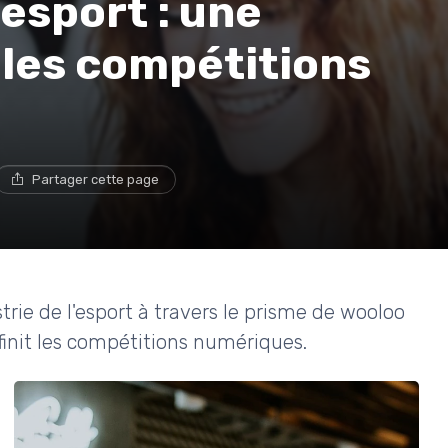
 esport : une
 les compétitions
Partager cette page
strie de l'esport à travers le prisme de wooloo
init les compétitions numériques.