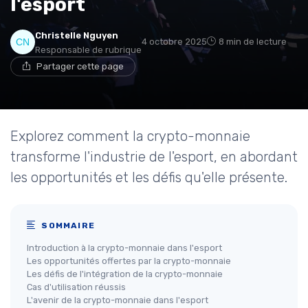
l'esport
Christelle Nguyen
4 octobre 2025
8 min de lecture
Responsable de rubrique
Partager cette page
Explorez comment la crypto-monnaie
transforme l'industrie de l'esport, en abordant
les opportunités et les défis qu'elle présente.
SOMMAIRE
Introduction à la crypto-monnaie dans l'esport
Les opportunités offertes par la crypto-monnaie
Les défis de l'intégration de la crypto-monnaie
Cas d'utilisation réussis
L'avenir de la crypto-monnaie dans l'esport