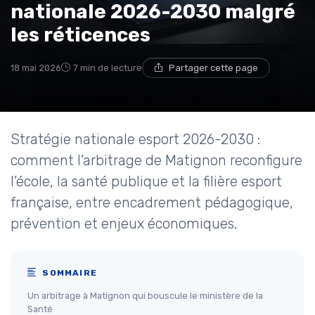
nationale 2026-2030 malgré
les réticences
18 mai 2026
7 min de lecture
Partager cette page
Stratégie nationale esport 2026-2030 :
comment l’arbitrage de Matignon reconfigure
l’école, la santé publique et la filière esport
française, entre encadrement pédagogique,
prévention et enjeux économiques.
SOMMAIRE
Un arbitrage à Matignon qui bouscule le ministère de la
Santé