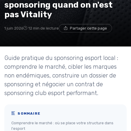
sponsoring quand on n'est
pas Vitality
1 juin 2026
12 min de lecture
Partager cette page
Guide pratique du sponsoring esport local :
comprendre le marché, cibler les marques
non endémiques, construire un dossier de
sponsoring et négocier un contrat de
sponsoring club esport performant.
SOMMAIRE
Comprendre le marché : où se place votre structure dans
l'esport