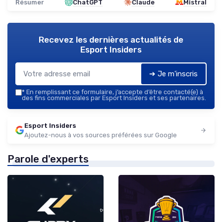
Résumer
ChatGPT
Claude
Mistral
Recevez les dernières actualités de
Esport Insiders
➔ Je m'inscris
*
En remplissant ce formulaire, j’accepte d’être contacté(e) à
des fins commerciales par Esport Insiders et ses partenaires.
Esport Insiders
Ajoutez-nous à vos sources préférées sur Google
Parole d'experts