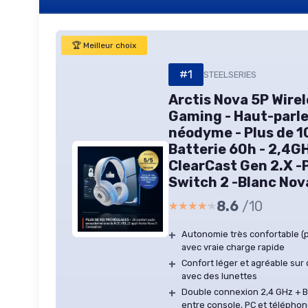
🏆 Meilleur choix
#1
STEELSERIES
Arctis Nova 5P Wire
Gaming - Haut-parl
néodyme - Plus de 10
Batterie 60h - 2,4GH
ClearCast Gen 2.X -
Switch 2 -Blanc Nov
8.6
/10
★★★★★
★★★★★
+
Autonomie très confortable 
avec vraie charge rapide
+
Confort léger et agréable su
avec des lunettes
+
Double connexion 2,4 GHz + B
entre console, PC et télépho