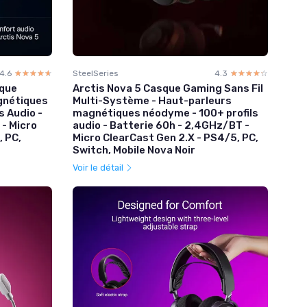
4.6
☆☆☆☆☆
★★★★★
SteelSeries
4.3
☆☆☆☆☆
★★★★★
sque
Arctis Nova 5 Casque Gaming Sans Fil
gnétiques
Multi-Système - Haut-parleurs
s Audio -
magnétiques néodyme - 100+ profils
 - Micro
audio - Batterie 60h - 2,4GHz/BT -
, PC,
Micro ClearCast Gen 2.X - PS4/5, PC,
Switch, Mobile Nova Noir
Voir le détail