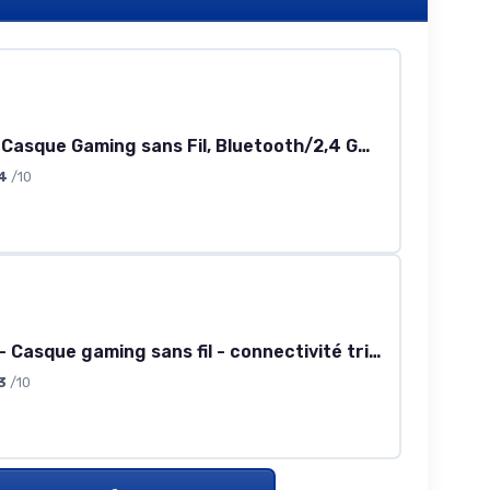
Cloud III S, Casque Gaming sans Fil, Bluetooth/2,4 GHz, PC/PS5/Xbox, jusqu'à 200h de Batterie, transducteurs 53 mm, DTS, Micro 10 mm, Blanc
4
/10
ROG Pelta - Casque gaming sans fil - connectivité tri-mode avec Speednova, membranes de 50mm plaquées en titane, micro à bande ultralarge de 10mm, batterie de 60 heures, conception légère de 309g
3
/10