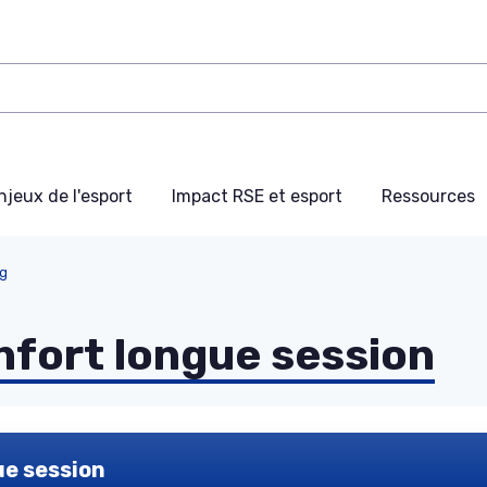
njeux de l'esport
Impact RSE et esport
Ressources
g
fort longue session
ue session