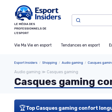
Panneau de gestion des cookies
LE MÉDIA DES
PROFESSIONNELS DE
L'ESPORT
Vie Ma Vie en esport
Tendances en esport
E
Esport Insiders
Shopping
Audio gaming
Casques gamin
Audio gaming ≫ Casques gaming
Casques gaming con
🏆
Top Casques gaming confort long