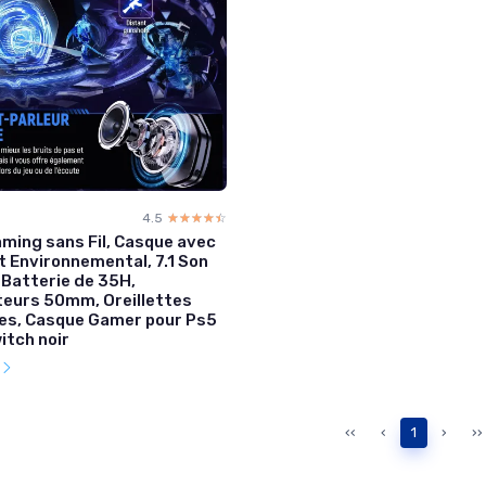
4.5
☆☆☆☆☆
★★★★★
ming sans Fil, Casque avec
t Environnemental, 7.1 Son
 Batterie de 35H,
eurs 50mm, Oreillettes
es, Casque Gamer pour Ps5
itch noir
l
‹‹
‹
1
›
››