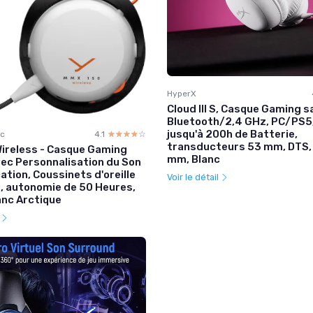
HyperX
Cloud III S, Casque Gaming sa
Bluetooth/2,4 GHz, PC/PS5
jusqu'à 200h de Batterie,
ic
4.1
☆☆☆☆☆
★★★★★
transducteurs 53 mm, DTS, 
ireless - Casque Gaming
mm, Blanc
vec Personnalisation du Son
ication, Coussinets d'oreille
Voir le détail
s, autonomie de 50 Heures,
anc Arctique
l