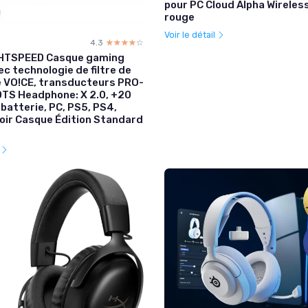
pour PC Cloud Alpha Wireless
rouge
Voir le détail
4.3
☆☆☆☆☆
★★★★★
GHTSPEED Casque gaming
vec technologie de filtre de
e VO!CE, transducteurs PRO-
TS Headphone: X 2.0, +20
batterie, PC, PS5, PS4,
Noir Casque Édition Standard
l