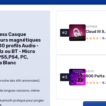
HYPERX
#2
less Casque
★★★★★
★★★★★
8.
eurs magnétiques
0 profils Audio -
z ou BT - Micro
PS5,PS4, PC,
a Blanc
ASUS
#3
(proche des 60h annoncées)
★★★★★
★★★★★
8.
r de longues sessions, même
luetooth pratique pour jongler
ne