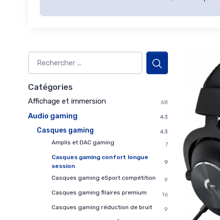
Catégories
Affichage et immersion
68
Audio gaming
43
Casques gaming
43
Amplis et DAC gaming
7
Casques gaming confort longue
9
session
Casques gaming eSport compétition
9
Casques gaming filaires premium
16
Casques gaming réduction de bruit
9