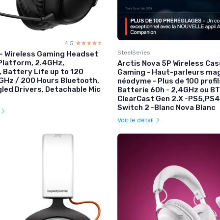
4.5
☆☆☆☆☆
★★★★★
SteelSeries
S – Wireless Gaming Headset
-Platform, 2.4GHz,
Arctis Nova 5P Wireless Ca
 Battery Life up to 120
Gaming - Haut-parleurs ma
GHz / 200 Hours Bluetooth,
néodyme - Plus de 100 profil
ed Drivers, Detachable Mic
Batterie 60h - 2,4GHz ou BT
ClearCast Gen 2.X -PS5,PS4
Switch 2 -Blanc Nova Blanc
l
Voir le détail