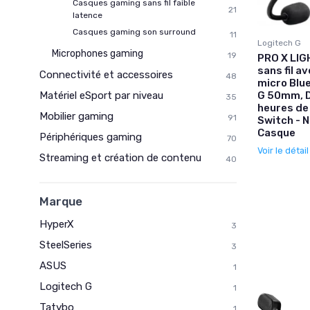
Casques gaming sans fil faible
21
latence
Casques gaming son surround
11
Logitech G
Microphones gaming
19
PRO X LI
sans fil a
Connectivité et accessoires
48
micro Blu
G 50mm, D
Matériel eSport par niveau
35
heures de 
Mobilier gaming
91
Switch - 
Casque
Périphériques gaming
70
Voir le détai
Streaming et création de contenu
40
Marque
HyperX
3
SteelSeries
3
ASUS
1
Logitech G
1
Tatybo
1