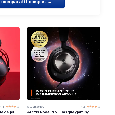
le comparatif complet →
4.3
☆☆☆☆☆
★★★★★
SteelSeries
4.2
☆☆☆☆☆
★★★★★
ue de jeu
Arctis Nova Pro - Casque gaming