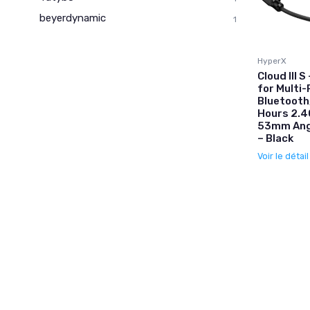
beyerdynamic
1
HyperX
Cloud III 
for Multi
Bluetooth,
Hours 2.4
53mm Angl
– Black
Voir le détai