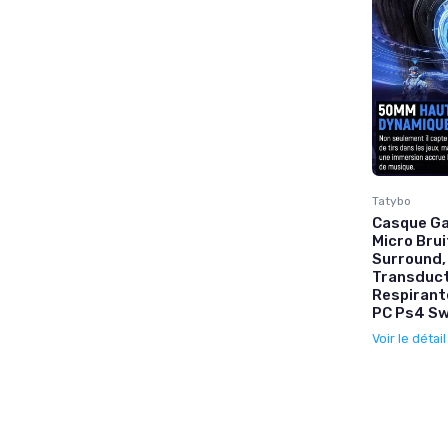
Tatybo
Casque Ga
Micro Brui
Surround,
Transduct
Respirant
PC Ps4 Sw
Voir le détai