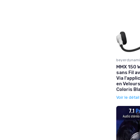
beyerdynam
MMX 150 W
sans Fil a
Via l'appl
en Velour
Coloris Bl
Voir le détai