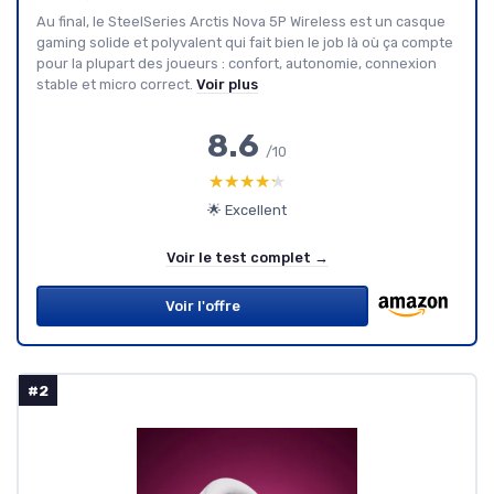
Au final, le SteelSeries Arctis Nova 5P Wireless est un casque
gaming solide et polyvalent qui fait bien le job là où ça compte
pour la plupart des joueurs : confort, autonomie, connexion
stable et micro correct.
Voir plus
8.6
/10
★★★★★
★★★★★
🌟 Excellent
Voir le test complet →
Voir l'offre
#2