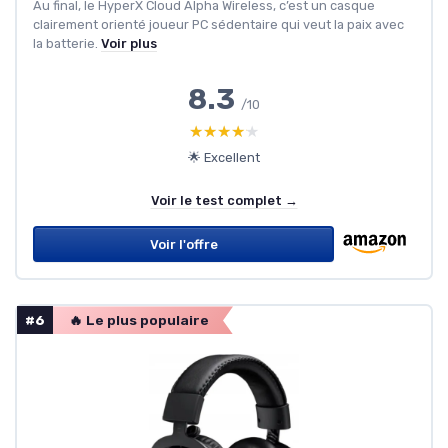
Au final, le HyperX Cloud Alpha Wireless, c’est un casque
clairement orienté joueur PC sédentaire qui veut la paix avec
la batterie.
Voir plus
8.3
/10
★★★★★
★★★★★
🌟 Excellent
Voir le test complet →
Voir l'offre
#6
🔥 Le plus populaire