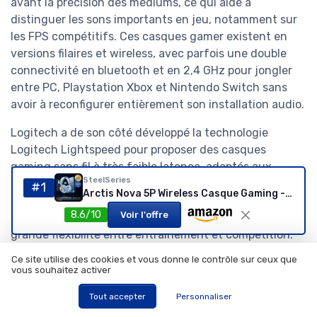
avant la précision des médiums, ce qui aide à
distinguer les sons importants en jeu, notamment sur
les FPS compétitifs. Ces casques gamer existent en
versions filaires et wireless, avec parfois une double
connectivité en bluetooth et en 2,4 GHz pour jongler
entre PC, Playstation Xbox et Nintendo Switch sans
avoir à reconfigurer entièrement son installation audio.
Logitech a de son côté développé la technologie
Logitech Lightspeed pour proposer des casques
gaming sans fil à très faible latence, adaptés aux
SteelSeries
exigences de l’esport. Certains modèles combinent
#1
Arctis Nova 5P Wireless Casque Gaming - Haut-parleurs magnétiques néodyme - Plus de 100 profils Audio - Batterie 60h - 2,4GHz ou BT - Micro ClearCast Gen 2.X -PS5,PS4, PC, Switch 2 -Blanc Nova Blanc
cette liaison Lightspeed en 2,4 GHz bluetooth avec
8.6/10
Voir l'offre
une connexion filaire classique, offrant ainsi une
grande flexibilité entre entraînement et compétition.
Pour les joueurs qui recherchent une expérience audio
Ce site utilise des cookies et vous donne le contrôle sur ceux que
encore plus haut de gamme, l’Audeze Maxwell se
vous souhaitez activer
distingue par l’usage de transducteurs planaires
Tout accepter
Personnaliser
magnétiques, qui apportent une qualité sonore très