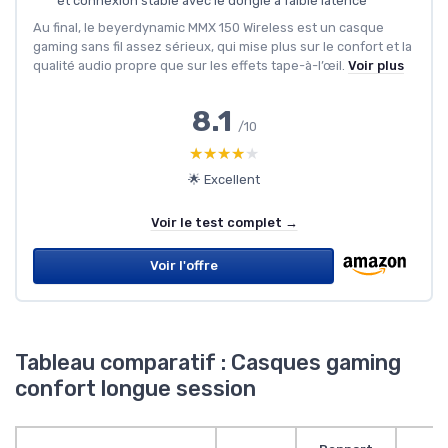
et connexion stable avec le dongle à faible latence
Au final, le beyerdynamic MMX 150 Wireless est un casque
gaming sans fil assez sérieux, qui mise plus sur le confort et la
qualité audio propre que sur les effets tape-à-l’œil.
Voir plus
8.1
/10
★★★★★
★★★★★
🌟 Excellent
Voir le test complet →
Voir l'offre
Tableau comparatif : Casques gaming
confort longue session