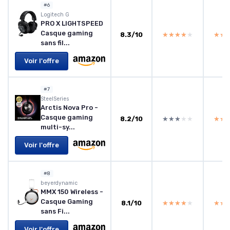
#6
Logitech G
PRO X LIGHTSPEED
Casque gaming
8.3/10
★★★★★
★★★★★
★★
★★
sans fil...
Voir l'offre
#7
‎SteelSeries
Arctis Nova Pro -
Casque gaming
8.2/10
★★★★★
★★★★★
★★
★★
multi-sy...
Voir l'offre
#8
beyerdynamic
MMX 150 Wireless -
Casque Gaming
8.1/10
★★★★★
★★★★★
★★
★★
sans Fi...
Voir l'offre