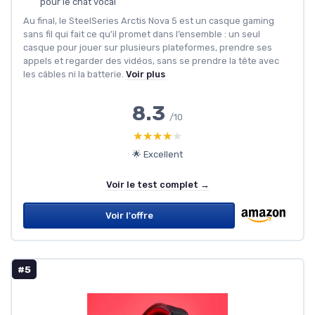
pour le chat vocal
Au final, le SteelSeries Arctis Nova 5 est un casque gaming
sans fil qui fait ce qu’il promet dans l’ensemble : un seul
casque pour jouer sur plusieurs plateformes, prendre ses
appels et regarder des vidéos, sans se prendre la tête avec
les câbles ni la batterie.
Voir plus
8.3
/10
★★★★★
★★★★★
🌟 Excellent
Voir le test complet →
Voir l'offre
#5