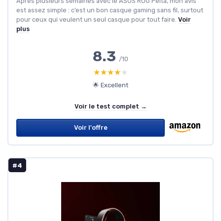
Après plusieurs semaines avec le ASUS ROG Pelta, mon avis
est assez simple : c’est un bon casque gaming sans fil, surtout
pour ceux qui veulent un seul casque pour tout faire.
Voir
plus
8.3
/10
★★★★★
★★★★★
🌟 Excellent
Voir le test complet →
Voir l'offre
#4