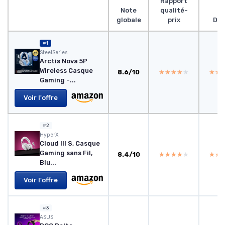
Rapport
Note
qualité-
globale
prix
Des
#1
SteelSeries
Arctis Nova 5P
Wireless Casque
8.6/10
★★★★★
★★★★★
★★
★★
Gaming -...
Voir l'offre
#2
HyperX
Cloud III S, Casque
Gaming sans Fil,
8.4/10
★★★★★
★★★★★
★★
★★
Blu...
Voir l'offre
#3
ASUS