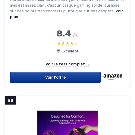
avis est assez clair : c’est un casque gaming solide, qui mise
sur des points très concrets plutôt que sur des gadgets.
Voir
plus
8.4
/10
★★★★★
★★★★★
🌟 Excellent
Voir le test complet →
Voir l'offre
#3