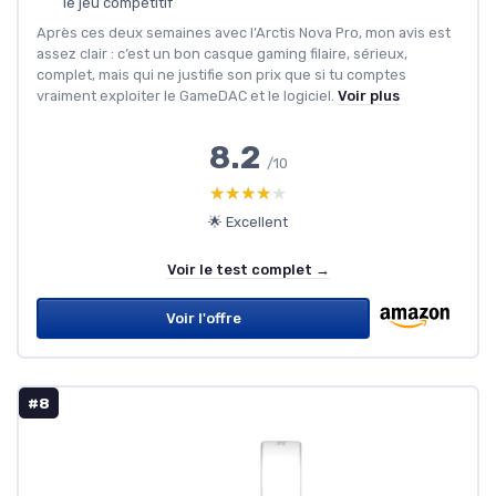
le jeu compétitif
Après ces deux semaines avec l’Arctis Nova Pro, mon avis est
assez clair : c’est un bon casque gaming filaire, sérieux,
complet, mais qui ne justifie son prix que si tu comptes
vraiment exploiter le GameDAC et le logiciel.
Voir plus
8.2
/10
★★★★★
★★★★★
🌟 Excellent
Voir le test complet →
Voir l'offre
#8