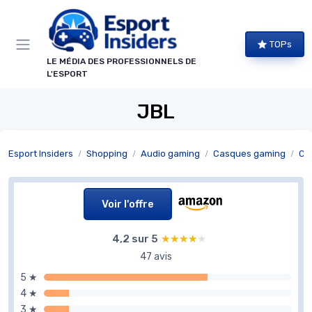
Panneau de gestion des cookies
TOPs
LE MÉDIA DES PROFESSIONNELS DE
L'ESPORT
JBL
Esport Insiders
Shopping
Audio gaming
Casques gaming
Cas
Voir l'offre
4,2 sur 5
★★★★★
★★★★★
47 avis
5 ★
4 ★
3 ★