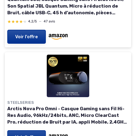
Son Spatial JBL Quantum, Micro à réduction de
Bruit, câble USB-C, 45 h d’autonomie, pièces
remplaçables, compatibilité multiplateforme, Noir
★★★★★
★★★★★
4,2/5
—
47 avis
Voir l'offre
STEELSERIES
Arctis Nova Pro Omni - Casque Gaming sans Fil Hi-
Res Audio, 96kHz/24bits, ANC, Micro ClearCast
Pro, réduction de Bruit par IA, appli Mobile, 2,4GHz
+ BT, OmniPlay PC+PS5+Xbox -Bleu Nuit Nova Pro
OMNI Midnight