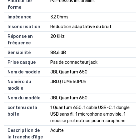
Facteur de
Par-dessus les oreilles
forme
Impédance
32 Ohms
Insonorisation
Réduction adaptative du bruit
Réponse en
20 KHz
fréquence
Sensibilité
88,6 dB
Prise casque
Pas de connecteur jack
Nom de modèle
JBL Quantum 650
Numéro du
JBLQTUM650PUR
modèle
Nom du modèle
JBL Quantum 650
contenu de la
1 Quantum 650, 1 câble USB-C, 1 dongle
boîte
USB sans fil, 1 microphone amovible, 1
mousse protectrice pour microphone
Description de
Adulte
la tranche d’âge