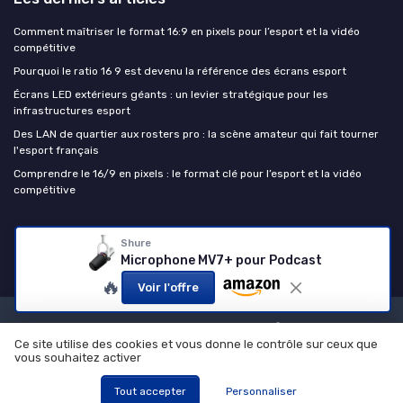
Comment maîtriser le format 16:9 en pixels pour l’esport et la vidéo
compétitive
Pourquoi le ratio 16 9 est devenu la référence des écrans esport
Écrans LED extérieurs géants : un levier stratégique pour les
infrastructures esport
Des LAN de quartier aux rosters pro : la scène amateur qui fait tourner
l'esport français
Comprendre le 16/9 en pixels : le format clé pour l’esport et la vidéo
compétitive
Esport Insiders
Shure
Microphone MV7+ pour Podcast
🔥
Voir l'offre
Mentions légales
Politique de confidentialité
Ce site utilise des cookies et vous donne le contrôle sur ceux que
© Esport Insiders 2026
vous souhaitez activer
Tout accepter
Personnaliser