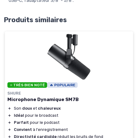
USB-C, 1 adaptateur 3/8" - 5/8".
Produits similaires
⭐ TRÈS BIEN NOTÉ
🔥 POPULAIRE
SHURE
Microphone Dynamique SM7B
＋
Son
doux
et
chaleureux
＋
Idéal
pour le broadcast
＋
Parfait
pour le podcast
＋
Convient
à l'enregistrement
＋
Directivité cardioïde
réduit les bruits de fond