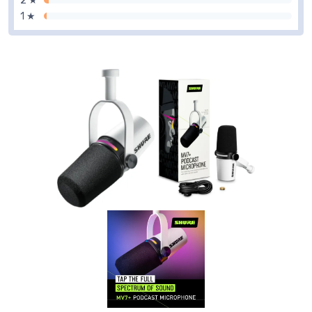
2 ★
1 ★