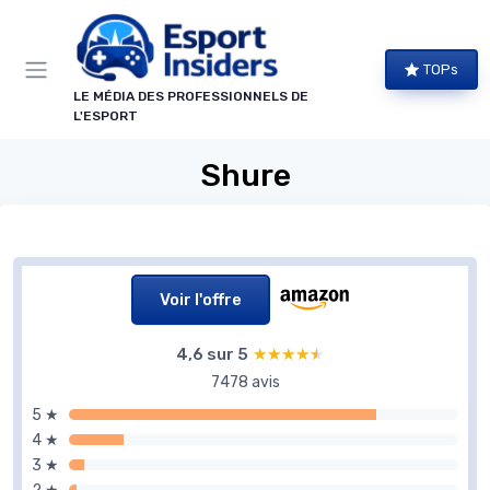
Panneau de gestion des cookies
TOPs
LE MÉDIA DES PROFESSIONNELS DE
L'ESPORT
Shure
Voir l'offre
4,6 sur 5
★★★★★
★★★★★
7478 avis
5 ★
4 ★
3 ★