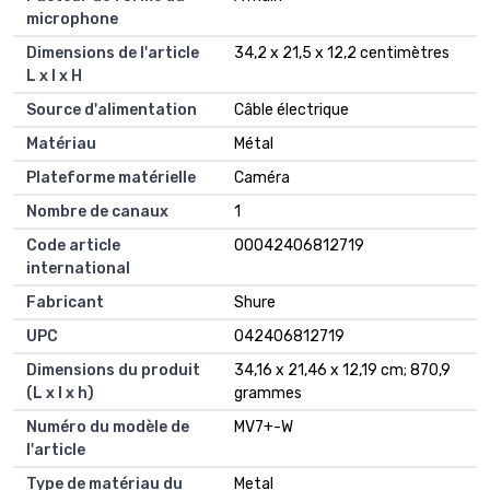
microphone
Dimensions de l'article
‎34,2 x 21,5 x 12,2 centimètres
L x l x H
Source d'alimentation
‎Câble électrique
Matériau
‎Métal
Plateforme matérielle
‎Caméra
Nombre de canaux
‎1
Code article
‎00042406812719
international
Fabricant
‎Shure
UPC
‎042406812719
Dimensions du produit
‎34,16 x 21,46 x 12,19 cm; 870,9
(L x l x h)
grammes
Numéro du modèle de
‎MV7+-W
l'article
Type de matériau du
‎Metal