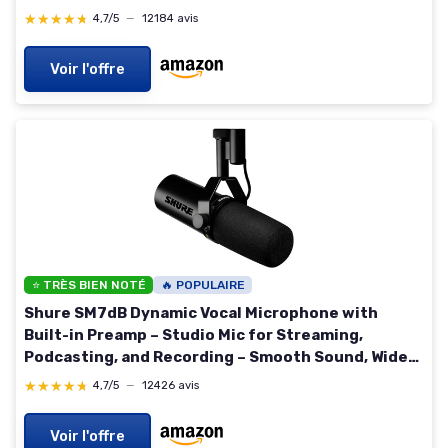
★★★★★
★★★★★
4,7/5
—
12184 avis
Voir l'offre
⭐ TRÈS BIEN NOTÉ
🔥 POPULAIRE
Shure SM7dB Dynamic Vocal Microphone with
Built-in Preamp – Studio Mic for Streaming,
Podcasting, and Recording – Smooth Sound, Wide
Frequency Range, Rugged Build, Windscreen
★★★★★
★★★★★
4,7/5
—
12426 avis
Included, Black SM7dB (Built-In Preamp)
Voir l'offre