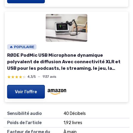
🔥 POPULAIRE
RØDE PodMic USB Microphone dynamique
polyvalent de diffusion Avec connectivité XLR et
USB pour les podcasts, le streaming, le jeu, la
création musicale et de contenu (Noir)
★★★★★
★★★★★
4,3/5
—
1137 avis
Voir l'offre
Sensibilité audio
‎40 Décibels
Poids de l'article
‎1,92 livres
Facteur de forme du
‎À main