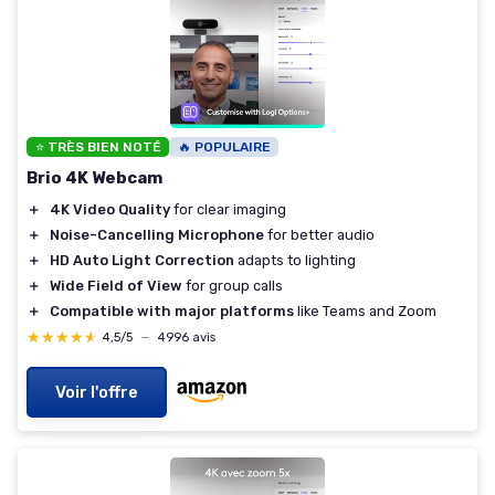
⭐ TRÈS BIEN NOTÉ
🔥 POPULAIRE
Brio 4K Webcam
＋
4K Video Quality
for clear imaging
＋
Noise-Cancelling Microphone
for better audio
＋
HD Auto Light Correction
adapts to lighting
＋
Wide Field of View
for group calls
＋
Compatible with major platforms
like Teams and Zoom
★★★★★
★★★★★
4,5/5
—
4996 avis
Voir l'offre