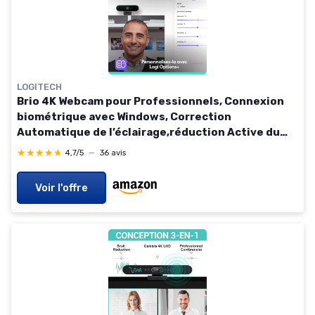
LOGITECH
Brio 4K Webcam pour Professionnels, Connexion
biométrique avec Windows, Correction
Automatique de l’éclairage,réduction Active du
Bruit, Microsoft Teams, Zoom, Google Meet,
★★★★★
★★★★★
4,7/5
—
36 avis
PC/Mac - Graphite
Voir l'offre