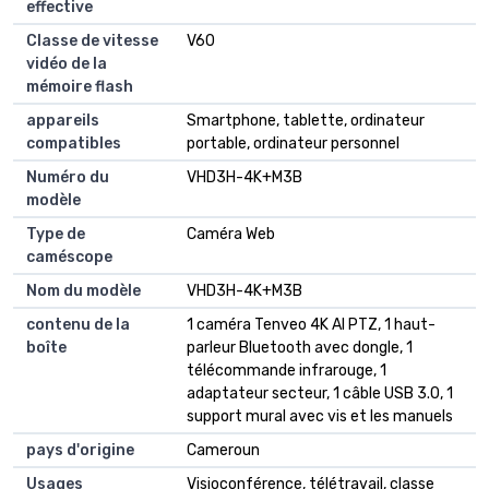
effective
Classe de vitesse
V60
vidéo de la
mémoire flash
appareils
Smartphone, tablette, ordinateur
compatibles
portable, ordinateur personnel
Numéro du
VHD3H-4K+M3B
modèle
Type de
Caméra Web
caméscope
Nom du modèle
VHD3H-4K+M3B
contenu de la
1 caméra Tenveo 4K AI PTZ, 1 haut-
boîte
parleur Bluetooth avec dongle, 1
télécommande infrarouge, 1
adaptateur secteur, 1 câble USB 3.0, 1
support mural avec vis et les manuels
pays d'origine
Cameroun
Usages
Visioconférence, télétravail, classe