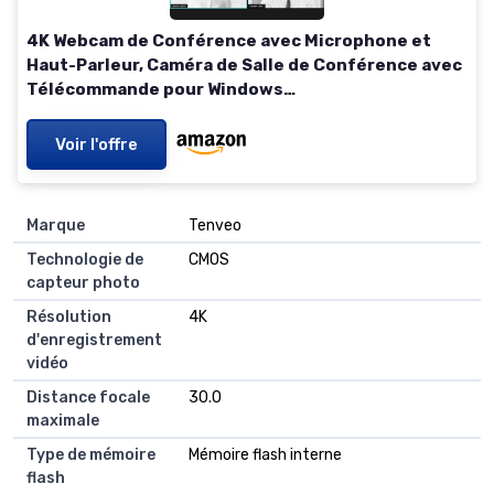
4K Webcam de Conférence avec Microphone et
Haut-Parleur, Caméra de Salle de Conférence avec
Télécommande pour Windows
TV/Ordinateur/Vidéoconférences/Espace
Streaming/Zoom/Skype/Teams SeeUp4c-EU
Voir l'offre
Marque
Tenveo
Technologie de
CMOS
capteur photo
Résolution
4K
d'enregistrement
vidéo
Distance focale
30.0
maximale
Type de mémoire
Mémoire flash interne
flash