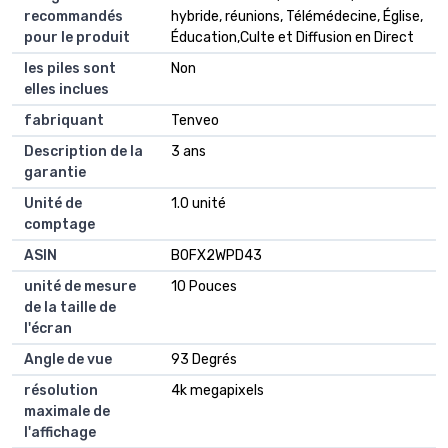
recommandés
hybride, réunions, Télémédecine, Église,
pour le produit
Éducation,Culte et Diffusion en Direct
les piles sont
Non
elles inclues
fabriquant
Tenveo
Description de la
3 ans
garantie
Unité de
1.0 unité
comptage
ASIN
B0FX2WPD43
unité de mesure
10 Pouces
de la taille de
l'écran
Angle de vue
93 Degrés
résolution
4k megapixels
maximale de
l'affichage