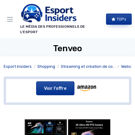
Panneau de gestion des cookies
TOPs
LE MÉDIA DES PROFESSIONNELS DE
L'ESPORT
Tenveo
Esport Insiders
Shopping
Streaming et création de contenu
Webca
Voir l'offre