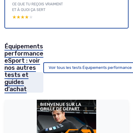
CE QUE TU REÇOIS VRAIMENT
ET À QUOI ÇA SERT
★★★★★
★★★★★
Équipements
performance
eSport : voir
nos autres
Voir tous les tests Équipements performance
tests et
guides
d'achat